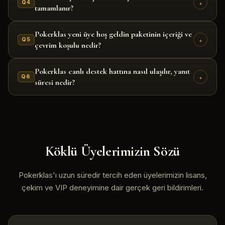
+
Q4
tamamlanır?
Pokerklas yeni üye hoş geldin paketinin içeriği ve
+
Q5
çevrim koşulu nedir?
Pokerklas canlı destek hattına nasıl ulaşılır, yanıt
+
Q6
süresi nedir?
Köklü Üyelerimizin Sözü
Pokerklas'ı uzun süredir tercih eden üyelerimizin lisans,
çekim ve VIP deneyimine dair gerçek geri bildirimleri.