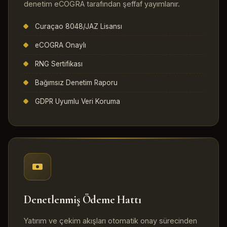
denetim eCOGRA tarafından şeffaf yayımlanır.
Curaçao 8048/JAZ Lisansı
eCOGRA Onaylı
RNG Sertifikası
Bağımsız Denetim Raporu
GDPR Uyumlu Veri Koruma
Denetlenmiş Ödeme Hattı
Yatırım ve çekim akışları otomatik onay sürecinden