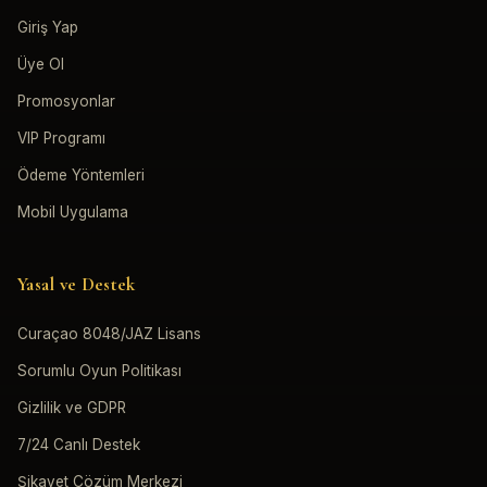
Giriş Yap
Üye Ol
Promosyonlar
VIP Programı
Ödeme Yöntemleri
Mobil Uygulama
Yasal ve Destek
Curaçao 8048/JAZ Lisans
Sorumlu Oyun Politikası
Gizlilik ve GDPR
7/24 Canlı Destek
Şikayet Çözüm Merkezi