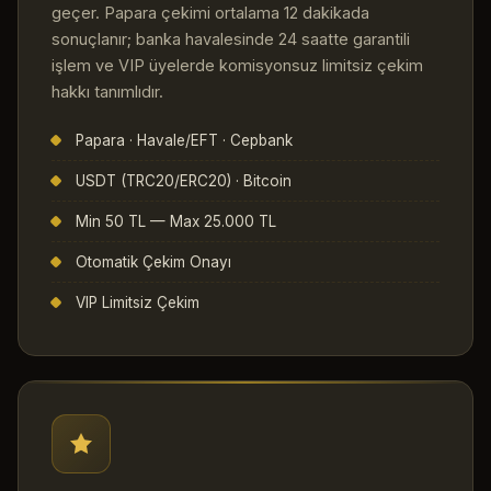
geçer. Papara çekimi ortalama 12 dakikada
sonuçlanır; banka havalesinde 24 saatte garantili
işlem ve VIP üyelerde komisyonsuz limitsiz çekim
hakkı tanımlıdır.
Papara · Havale/EFT · Cepbank
USDT (TRC20/ERC20) · Bitcoin
Min 50 TL — Max 25.000 TL
Otomatik Çekim Onayı
VIP Limitsiz Çekim