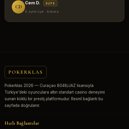
Cem D.
ELITE
CD
8 aylık üye · Ankara
POKERKLAS
Pokerklas 2026 — Curaçao 8048/JAZ lisansıyla
Türkiye'deki oyunculara altın standart casino deneyimi
sunan köklü bir prestij platformudur. Resmî bağlantı bu
sayfada doğrulanır.
Hızlı Bağlantılar