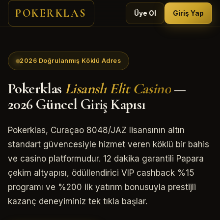
POKERKLAS
Üye Ol
Giriş Yap
2026 Doğrulanmış Köklü Adres
Pokerklas
Lisanslı Elit Casino
—
2026 Güncel Giriş Kapısı
Pokerklas, Curaçao 8048/JAZ lisansının altın
standart güvencesiyle hizmet veren köklü bir bahis
ve casino platformudur. 12 dakika garantili Papara
çekim altyapısı, ödüllendirici VIP cashback %15
programı ve %200 ilk yatırım bonusuyla prestijli
kazanç deneyiminiz tek tıkla başlar.