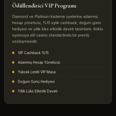
Ödüllendirici VIP Programı
Diamond ve Platinum kademe üyelerine adanmış
hesap yöneticisi, %15 aylık cashback, doğum günü
hediyesi ve yıllık lüks etkinlik daveti tanımlanır. Köklü
oyuncuya elit casino standardında bir prestij
sözleşmesidir.
VIP Cashback %15
Adanmış Hesap Yöneticisi
Yüksek Limitli VIP Masa
Doğum Günü Hediyesi
Yıllık Lüks Etkinlik Daveti