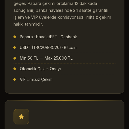
geçer. Papara çekimi ortalama 12 dakikada
sonuçlanır; banka havalesinde 24 saatte garantili
işlem ve VIP üyelerde komisyonsuz limitsiz çekim
hakkı tanımlıdır.
Papara · Havale/EFT · Cepbank
USDT (TRC20/ERC20) · Bitcoin
Min 50 TL — Max 25.000 TL
Otomatik Çekim Onayı
VIP Limitsiz Çekim