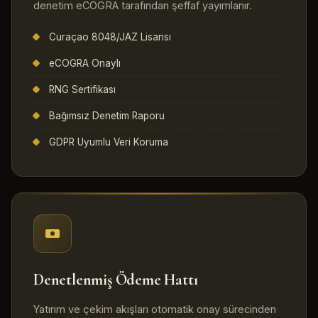
denetim eCOGRA tarafından şeffaf yayımlanır.
Curaçao 8048/JAZ Lisansı
eCOGRA Onaylı
RNG Sertifikası
Bağımsız Denetim Raporu
GDPR Uyumlu Veri Koruma
Denetlenmiş Ödeme Hattı
Yatırım ve çekim akışları otomatik onay sürecinden