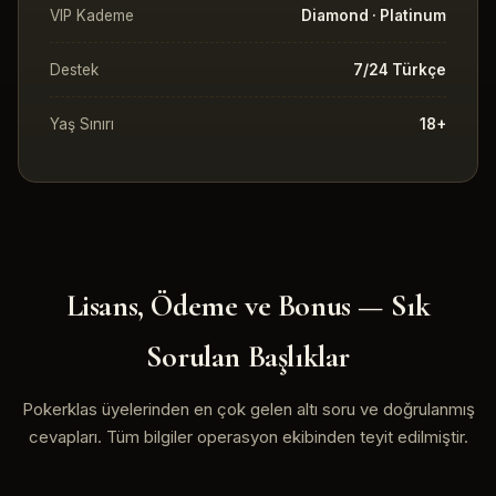
VIP Kademe
Diamond · Platinum
Destek
7/24 Türkçe
Yaş Sınırı
18+
Lisans, Ödeme ve Bonus — Sık
Sorulan Başlıklar
Pokerklas üyelerinden en çok gelen altı soru ve doğrulanmış
cevapları. Tüm bilgiler operasyon ekibinden teyit edilmiştir.