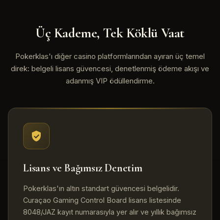
Üç Kademe, Tek Köklü Vaat
Pokerklas'ı diğer casino platformlarından ayıran üç temel
direk: belgeli lisans güvencesi, denetlenmiş ödeme akışı ve
adanmış VIP ödüllendirme.
Lisans ve Bağımsız Denetim
Pokerklas'ın altın standart güvencesi belgelidir.
Curaçao Gaming Control Board lisans listesinde
8048/JAZ kayıt numarasıyla yer alır ve yıllık bağımsız