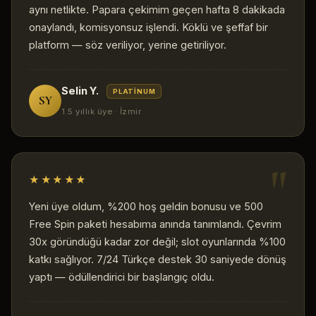
aynı netlikte. Papara çekimim geçen hafta 8 dakikada
onaylandı, komisyonsuz işlendi. Köklü ve şeffaf bir
platform — söz veriliyor, yerine getiriliyor.
Selin Y.
PLATINUM
SY
1.5 yıllık üye · İzmir
★★★★★
Yeni üye oldum, %200 hoş geldin bonusu ve 500
Free Spin paketi hesabıma anında tanımlandı. Çevrim
30x göründüğü kadar zor değil; slot oyunlarında %100
katkı sağlıyor. 7/24 Türkçe destek 30 saniyede dönüş
yaptı — ödüllendirici bir başlangıç oldu.