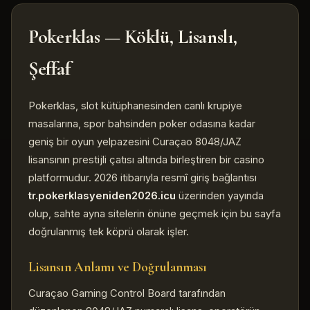
Pokerklas — Köklü, Lisanslı,
Şeffaf
Pokerklas, slot kütüphanesinden canlı krupiye
masalarına, spor bahsinden poker odasına kadar
geniş bir oyun yelpazesini Curaçao 8048/JAZ
lisansının prestijli çatısı altında birleştiren bir casino
platformudur. 2026 itibarıyla resmî giriş bağlantısı
tr.pokerklasyeniden2026.icu
üzerinden yayında
olup, sahte ayna sitelerin önüne geçmek için bu sayfa
doğrulanmış tek köprü olarak işler.
Lisansın Anlamı ve Doğrulanması
Curaçao Gaming Control Board tarafından