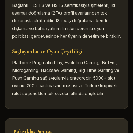
Bağlantı TLS 1.3 ve HSTS sertifikasıyla şifrelenir; iki
aşamalı doğrulama (2FA) profil ayarlarından tek
dokunuşla aktif edilir. 18+ yaş doğrulama, kendi
dışlama ve bahis/yatırım limitleri sorumlu oyun
politikası çerçevesinde her üyenin denetimine bırakılır.
Sağlayıcılar ve Oyun Çeşitliliği
Platform; Pragmatic Play, Evolution Gaming, NetEnt,
Microgaming, Hacksaw Gaming, Big Time Gaming ve
Push Gaming sağlayıcılarıyla entegredir. 5000+ slot
oyunu, 200+ canlı casino masası ve Türkçe krupiyeli
rulet seçenekleri tek cüzdan altında erişilebilir.
Pokerklas Panosu