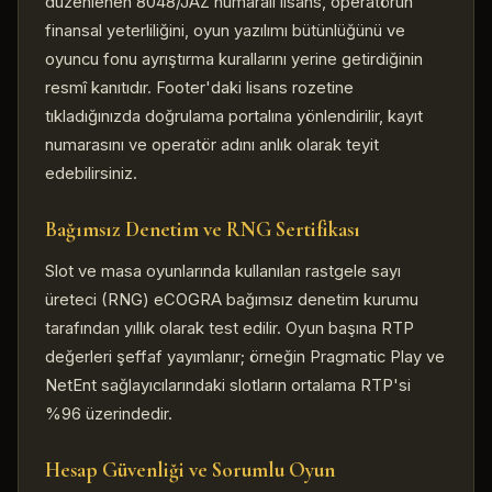
düzenlenen 8048/JAZ numaralı lisans, operatörün
finansal yeterliliğini, oyun yazılımı bütünlüğünü ve
oyuncu fonu ayrıştırma kurallarını yerine getirdiğinin
resmî kanıtıdır. Footer'daki lisans rozetine
tıkladığınızda doğrulama portalına yönlendirilir, kayıt
numarasını ve operatör adını anlık olarak teyit
edebilirsiniz.
Bağımsız Denetim ve RNG Sertifikası
Slot ve masa oyunlarında kullanılan rastgele sayı
üreteci (RNG) eCOGRA bağımsız denetim kurumu
tarafından yıllık olarak test edilir. Oyun başına RTP
değerleri şeffaf yayımlanır; örneğin Pragmatic Play ve
NetEnt sağlayıcılarındaki slotların ortalama RTP'si
%96 üzerindedir.
Hesap Güvenliği ve Sorumlu Oyun