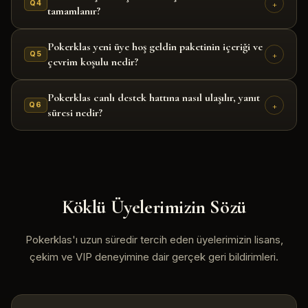
+
Q4
tamamlanır?
Pokerklas yeni üye hoş geldin paketinin içeriği ve
+
Q5
çevrim koşulu nedir?
Pokerklas canlı destek hattına nasıl ulaşılır, yanıt
+
Q6
süresi nedir?
Köklü Üyelerimizin Sözü
Pokerklas'ı uzun süredir tercih eden üyelerimizin lisans,
çekim ve VIP deneyimine dair gerçek geri bildirimleri.