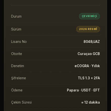
Durum
ÇEVRIMIÇI
Sürüm
2026 RESMÎ
Lisans No
8048/JAZ
Otorite
Curaçao GCB
Denetim
eCOGRA · Yıllık
Şifreleme
TLS 1.3 + 2FA
Ödeme
Papara · USDT · EFT
Çekim Süresi
≈ 12 dakika