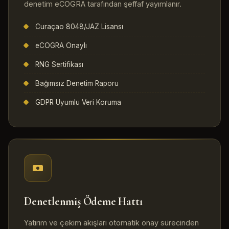
denetim eCOGRA tarafından şeffaf yayımlanır.
Curaçao 8048/JAZ Lisansı
eCOGRA Onaylı
RNG Sertifikası
Bağımsız Denetim Raporu
GDPR Uyumlu Veri Koruma
Denetlenmiş Ödeme Hattı
Yatırım ve çekim akışları otomatik onay sürecinden