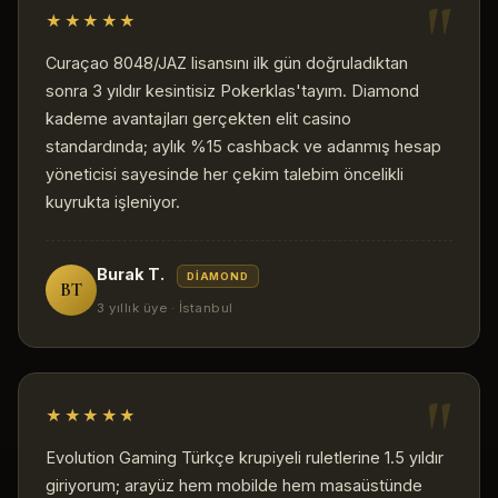
★★★★★
Curaçao 8048/JAZ lisansını ilk gün doğruladıktan
sonra 3 yıldır kesintisiz Pokerklas'tayım. Diamond
kademe avantajları gerçekten elit casino
standardında; aylık %15 cashback ve adanmış hesap
yöneticisi sayesinde her çekim talebim öncelikli
kuyrukta işleniyor.
Burak T.
DIAMOND
BT
3 yıllık üye · İstanbul
★★★★★
Evolution Gaming Türkçe krupiyeli ruletlerine 1.5 yıldır
giriyorum; arayüz hem mobilde hem masaüstünde