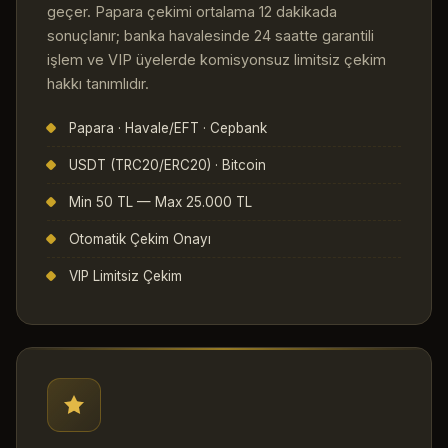
geçer. Papara çekimi ortalama 12 dakikada
sonuçlanır; banka havalesinde 24 saatte garantili
işlem ve VIP üyelerde komisyonsuz limitsiz çekim
hakkı tanımlıdır.
Papara · Havale/EFT · Cepbank
USDT (TRC20/ERC20) · Bitcoin
Min 50 TL — Max 25.000 TL
Otomatik Çekim Onayı
VIP Limitsiz Çekim