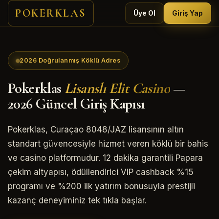
POKERKLAS
Üye Ol
Giriş Yap
2026 Doğrulanmış Köklü Adres
Pokerklas
Lisanslı Elit Casino
—
2026 Güncel Giriş Kapısı
Pokerklas, Curaçao 8048/JAZ lisansının altın
standart güvencesiyle hizmet veren köklü bir bahis
ve casino platformudur. 12 dakika garantili Papara
çekim altyapısı, ödüllendirici VIP cashback %15
programı ve %200 ilk yatırım bonusuyla prestijli
kazanç deneyiminiz tek tıkla başlar.