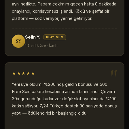
aynı netlikte. Papara çekimim geçen hafta 8 dakikada
onaylandı, komisyonsuz işlendi. Köklü ve şeffaf bir
platform — söz veriliyor, yerine getiriliyor.
Selin Y.
PLATINUM
SY
1.5 yıllık üye · İzmir
★★★★★
Yeni üye oldum, %200 hoş geldin bonusu ve 500
Free Spin paketi hesabıma anında tanımlandı. Çevrim
30x göründüğü kadar zor değil; slot oyunlarında %100
katkı sağlıyor. 7/24 Türkçe destek 30 saniyede dönüş
yaptı — ödüllendirici bir başlangıç oldu.