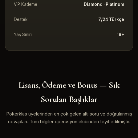
VIP Kademe
Diamond · Platinum
Destek
7/24 Türkçe
Yaş Sınırı
18+
Lisans, Ödeme ve Bonus — Sık
Sorulan Başlıklar
Pokerklas üyelerinden en çok gelen altı soru ve doğrulanmış
cevapları. Tüm bilgiler operasyon ekibinden teyit edilmiştir.