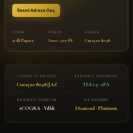
Resmî Adrese Geç
ÇEKIM
BONUS
LISANS
12 dk Papara
%200 + 500 FS
Curaçao 8048
LISANS OTORITESI
BAĞLANTI GÜVENLIĞI
Curaçao 8048/JAZ
TLS 1.3 · 2FA
BAĞIMSIZ DENETIM
VIP KADEME
eCOGRA · Yıllık
Diamond · Platinum