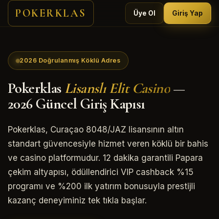
POKERKLAS
Üye Ol
Giriş Yap
2026 Doğrulanmış Köklü Adres
Pokerklas
Lisanslı Elit Casino
—
2026 Güncel Giriş Kapısı
Pokerklas, Curaçao 8048/JAZ lisansının altın
standart güvencesiyle hizmet veren köklü bir bahis
ve casino platformudur. 12 dakika garantili Papara
çekim altyapısı, ödüllendirici VIP cashback %15
programı ve %200 ilk yatırım bonusuyla prestijli
kazanç deneyiminiz tek tıkla başlar.