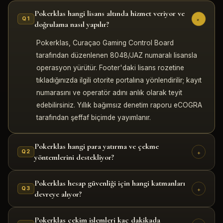
Pokerklas hangi lisans altında hizmet veriyor ve
+
Q1
doğrulama nasıl yapılır?
Pokerklas, Curaçao Gaming Control Board
tarafından düzenlenen 8048/JAZ numaralı lisansla
operasyon yürütür. Footer'daki lisans rozetine
tıkladığınızda ilgili otorite portalına yönlendirilir; kayıt
numarasını ve operatör adını anlık olarak teyit
edebilirsiniz. Yıllık bağımsız denetim raporu eCOGRA
tarafından şeffaf biçimde yayımlanır.
Pokerklas hangi para yatırma ve çekme
+
Q2
yöntemlerini destekliyor?
Pokerklas hesap güvenliği için hangi katmanları
+
Q3
devreye alıyor?
Pokerklas çekim işlemleri kaç dakikada