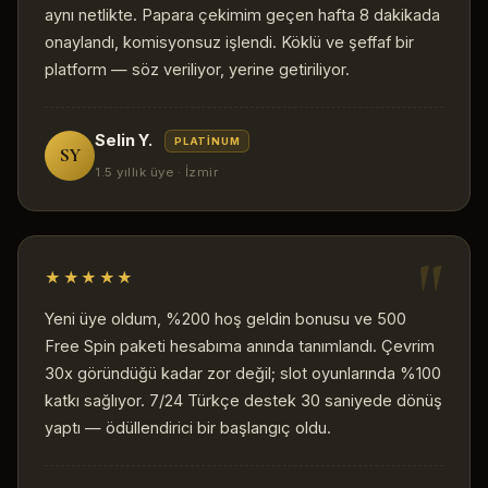
aynı netlikte. Papara çekimim geçen hafta 8 dakikada
onaylandı, komisyonsuz işlendi. Köklü ve şeffaf bir
platform — söz veriliyor, yerine getiriliyor.
Selin Y.
PLATINUM
SY
1.5 yıllık üye · İzmir
★★★★★
Yeni üye oldum, %200 hoş geldin bonusu ve 500
Free Spin paketi hesabıma anında tanımlandı. Çevrim
30x göründüğü kadar zor değil; slot oyunlarında %100
katkı sağlıyor. 7/24 Türkçe destek 30 saniyede dönüş
yaptı — ödüllendirici bir başlangıç oldu.