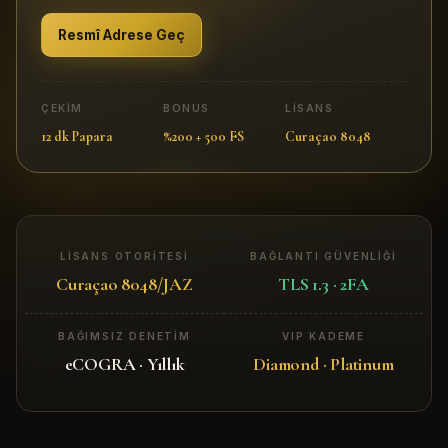
Resmî Adrese Geç
ÇEKIM
BONUS
LISANS
12 dk Papara
%200 + 500 FS
Curaçao 8048
LISANS OTORITESI
BAĞLANTI GÜVENLIĞI
Curaçao 8048/JAZ
TLS 1.3 · 2FA
BAĞIMSIZ DENETIM
VIP KADEME
eCOGRA · Yıllık
Diamond · Platinum