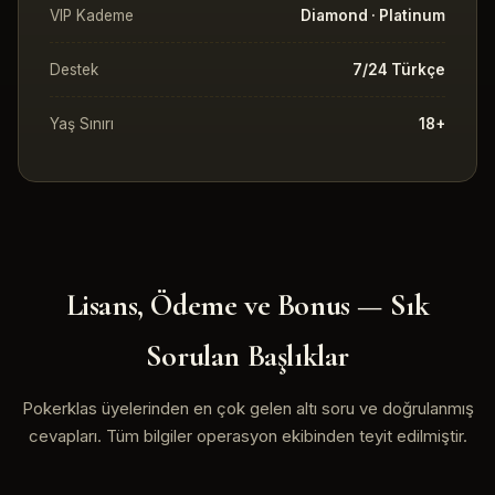
VIP Kademe
Diamond · Platinum
Destek
7/24 Türkçe
Yaş Sınırı
18+
Lisans, Ödeme ve Bonus — Sık
Sorulan Başlıklar
Pokerklas üyelerinden en çok gelen altı soru ve doğrulanmış
cevapları. Tüm bilgiler operasyon ekibinden teyit edilmiştir.