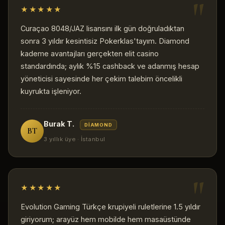
★★★★★
Curaçao 8048/JAZ lisansını ilk gün doğruladıktan
sonra 3 yıldır kesintisiz Pokerklas'tayım. Diamond
kademe avantajları gerçekten elit casino
standardında; aylık %15 cashback ve adanmış hesap
yöneticisi sayesinde her çekim talebim öncelikli
kuyrukta işleniyor.
Burak T.
DIAMOND
BT
3 yıllık üye · İstanbul
★★★★★
Evolution Gaming Türkçe krupiyeli ruletlerine 1.5 yıldır
giriyorum; arayüz hem mobilde hem masaüstünde