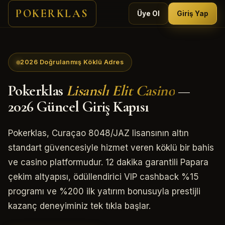
POKERKLAS
Üye Ol
Giriş Yap
2026 Doğrulanmış Köklü Adres
Pokerklas
Lisanslı Elit Casino
—
2026 Güncel Giriş Kapısı
Pokerklas, Curaçao 8048/JAZ lisansının altın
standart güvencesiyle hizmet veren köklü bir bahis
ve casino platformudur. 12 dakika garantili Papara
çekim altyapısı, ödüllendirici VIP cashback %15
programı ve %200 ilk yatırım bonusuyla prestijli
kazanç deneyiminiz tek tıkla başlar.