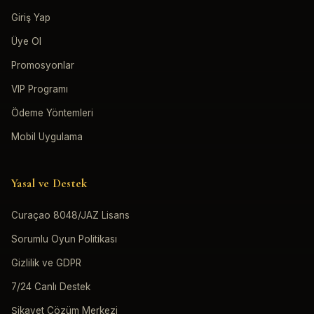
Giriş Yap
Üye Ol
Promosyonlar
VIP Programı
Ödeme Yöntemleri
Mobil Uygulama
Yasal ve Destek
Curaçao 8048/JAZ Lisans
Sorumlu Oyun Politikası
Gizlilik ve GDPR
7/24 Canlı Destek
Şikayet Çözüm Merkezi