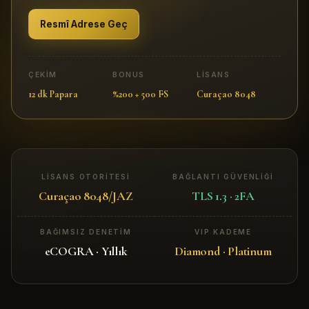
Resmî Adrese Geç
ÇEKIM
BONUS
LISANS
12 dk Papara
%200 + 500 FS
Curaçao 8048
LISANS OTORITESI
BAĞLANTI GÜVENLIĞI
Curaçao 8048/JAZ
TLS 1.3 · 2FA
BAĞIMSIZ DENETIM
VIP KADEME
eCOGRA · Yıllık
Diamond · Platinum