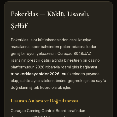
Pokerklas — Köklü, Lisanslı,
Şeffaf
Pokerklas, slot kütüphanesinden canlı krupiye
masalarına, spor bahsinden poker odasına kadar
geniş bir oyun yelpazesini Curaçao 8048/JAZ
lisansının prestijli çatısı altında birleştiren bir casino
platformudur. 2026 itibarıyla resmî giriş bağlantısı
tr.pokerklasyeniden2026.icu
üzerinden yayında
olup, sahte ayna sitelerin önüne geçmek için bu sayfa
doğrulanmış tek köprü olarak işler.
Lisansın Anlamı ve Doğrulanması
Curaçao Gaming Control Board tarafından