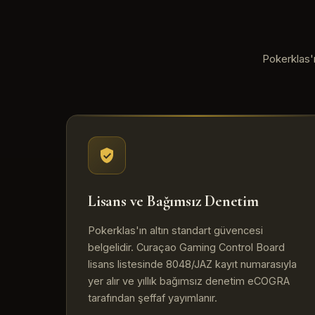
Pokerklas'ı
Lisans ve Bağımsız Denetim
Pokerklas'ın altın standart güvencesi
belgelidir. Curaçao Gaming Control Board
lisans listesinde 8048/JAZ kayıt numarasıyla
yer alır ve yıllık bağımsız denetim eCOGRA
tarafından şeffaf yayımlanır.