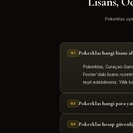
Lisans, Ö
Pokerklas üye
Pokerklas hangi lisans a
Q1
Pokerklas, Curaçao Gami
Footer'daki lisans rozetine
teyit edebilirsiniz. Yıll
Pokerklas hangi para ya
Q2
Pokerklas hesap güvenliğ
Q3