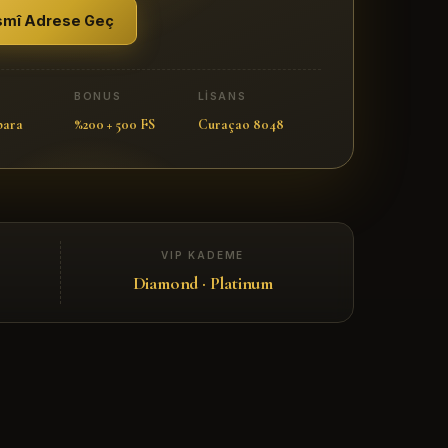
smî Adrese Geç
BONUS
LISANS
para
%200 + 500 FS
Curaçao 8048
VIP KADEME
Diamond · Platinum