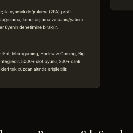
ir; iki aşamalı doğrulama (2FA) profil
ş doğrulama, kendi dışlama ve bahis/yatırım
er üyenin denetimine bırakılır.
NetEnt, Microgaming, Hacksaw Gaming, Big
ntegredir. 5000+ slot oyunu, 200+ canlı
eri tek cüzdan altında erişilebilir.