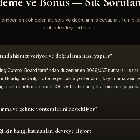
deme ve Bonus — Sık Sorulan
lerinden en çok gelen altı soru ve doğrulanmış cevapları. Tüm bilg
ekibinden teyit edilmiştir.
ltında hizmet veriyor ve doğrulama nasıl yapılır?
ng Control Board tarafından düzenlenen 8048/JAZ numaralı lisansl
 tıkladığınızda ilgili otorite portalına yönlendirilir; kayıt numarasını
ık bağımsız denetim raporu eCOGRA tarafından şeffaf biçimde yayımlan
tırma ve çekme yöntemlerini destekliyor?
i için hangi katmanları devreye alıyor?