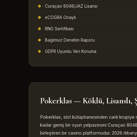
Curaçao 8048/JAZ Lisansı
eCOGRA Onaylı
RNG Sertifikası
Bağımsız Denetim Raporu
GDPR Uyumlu Veri Koruma
Pokerklas — Köklü, Lisanslı, Ş
Pokerklas, slot kütüphanesinden canlı krupiye
kadar geniş bir oyun yelpazesini Curaçao 8048/JA
birleştiren bir casino platformudur. 2026 itibarıy