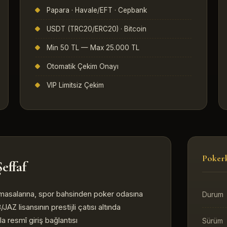
Papara · Havale/EFT · Cepbank
USDT (TRC20/ERC20) · Bitcoin
Min 50 TL — Max 25.000 TL
Otomatik Çekim Onayı
VIP Limitsiz Çekim
Pokerk
effaf
 masalarına, spor bahsinden poker odasına
Durum
Z lisansının prestijli çatısı altında
la resmî giriş bağlantısı
Sürüm