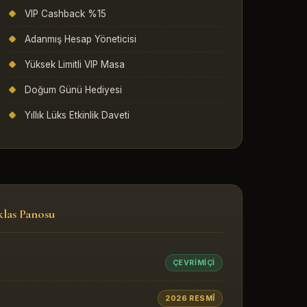
VIP Cashback %15
Adanmış Hesap Yöneticisi
Yüksek Limitli VIP Masa
Doğum Günü Hediyesi
Yıllık Lüks Etkinlik Daveti
las Panosu
ÇEVRIMIÇI
2026 RESMÎ