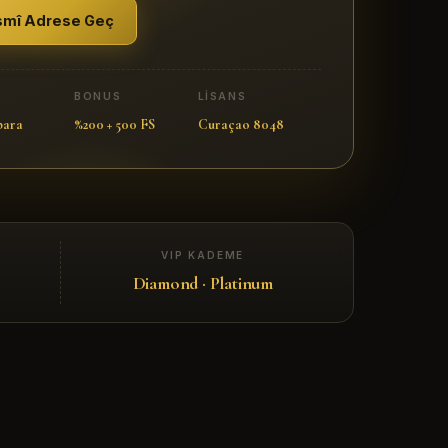
smî Adrese Geç
BONUS
LISANS
para
%200 + 500 FS
Curaçao 8048
VIP KADEME
Diamond · Platinum