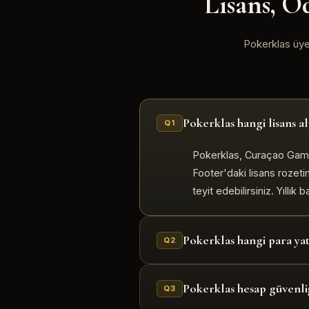
Lisans, Ö
Pokerklas üye
Pokerklas hangi lisans a
Q1
Pokerklas, Curaçao Gami
Footer'daki lisans rozetine
teyit edebilirsiniz. Yıll
Pokerklas hangi para ya
Q2
Pokerklas hesap güvenliğ
Q3