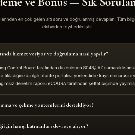
deme ve Bonus — Sık Sorulan
lerinden en çok gelen altı soru ve doğrulanmış cevapları. Tüm bilg
ekibinden teyit edilmiştir.
ltında hizmet veriyor ve doğrulama nasıl yapılır?
ng Control Board tarafından düzenlenen 8048/JAZ numaralı lisansl
 tıkladığınızda ilgili otorite portalına yönlendirilir; kayıt numarasını
ık bağımsız denetim raporu eCOGRA tarafından şeffaf biçimde yayımlan
tırma ve çekme yöntemlerini destekliyor?
i için hangi katmanları devreye alıyor?