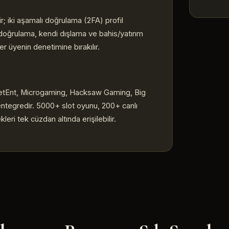
ir; iki aşamalı doğrulama (2FA) profil
ş doğrulama, kendi dışlama ve bahis/yatırım
er üyenin denetimine bırakılır.
NetEnt, Microgaming, Hacksaw Gaming, Big
ntegredir. 5000+ slot oyunu, 200+ canlı
eri tek cüzdan altında erişilebilir.