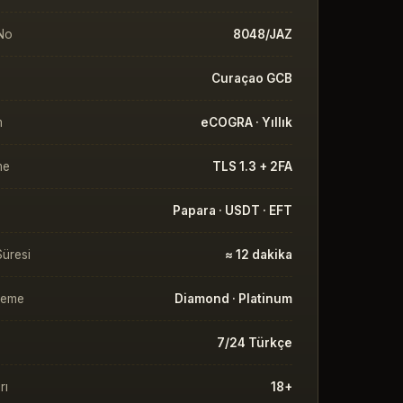
No
8048/JAZ
Curaçao GCB
m
eCOGRA · Yıllık
me
TLS 1.3 + 2FA
Papara · USDT · EFT
üresi
≈ 12 dakika
deme
Diamond · Platinum
7/24 Türkçe
rı
18+