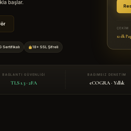
kla başlar.
Re
Gör
ÇEKIM
12 dk Pa
 Sertifikalı
18+ SSL Şifreli
BAĞLANTI GÜVENLIĞI
BAĞIMSIZ DENETIM
TLS 1.3 · 2FA
eCOGRA · Yıllık