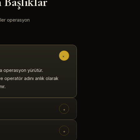
 Başlıklar
iler operasyon
+
a operasyon yürütür.
 ve operatör adını anlık olarak
ır.
+
+