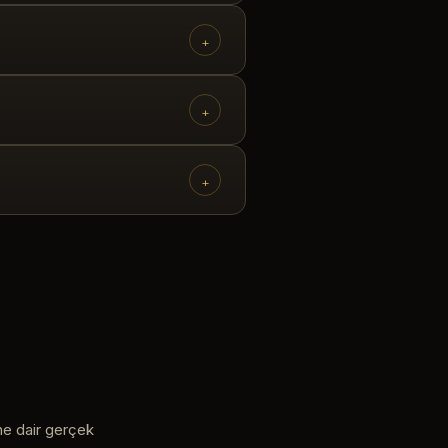
+
+
+
ne dair gerçek