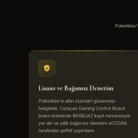
Pokerklas'ı
Lisans ve Bağımsız Denetim
Pokerklas'ın altın standart güvencesi
belgelidir. Curaçao Gaming Control Board
lisans listesinde 8048/JAZ kayıt numarasıyla
yer alır ve yıllık bağımsız denetim eCOGRA
tarafından şeffaf yayımlanır.