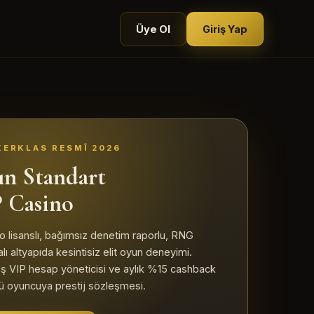
Üye Ol
Giriş Yap
KERKLAS RESMÎ 2026
ın Standart
 Casino
 lisanslı, bağımsız denetim raporlu, RNG
kalı altyapıda kesintisiz elit oyun deneyimi.
ş VIP hesap yöneticisi ve aylık %15 cashback
lü oyuncuya prestij sözleşmesi.