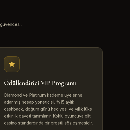
s güvencesi,
Ödüllendirici VIP Programı
Diamond ve Platinum kademe üyelerine
adanmış hesap yöneticisi, %15 aylık
cashback, doğum günü hediyesi ve yıllık lüks
etkinlik daveti tanımlanır. Köklü oyuncuya elit
casino standardında bir prestij sözleşmesidir.