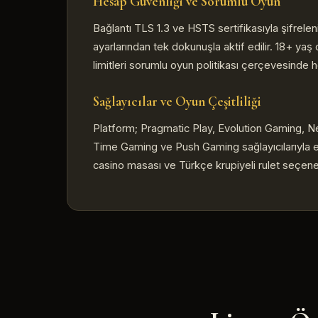
Hesap Güvenliği ve Sorumlu Oyun
Bağlantı TLS 1.3 ve HSTS sertifikasıyla şifrelen
ayarlarından tek dokunuşla aktif edilir. 18+ ya
limitleri sorumlu oyun politikası çerçevesinde h
Sağlayıcılar ve Oyun Çeşitliliği
Platform; Pragmatic Play, Evolution Gaming, 
Time Gaming ve Push Gaming sağlayıcılarıyla e
casino masası ve Türkçe krupiyeli rulet seçenekl