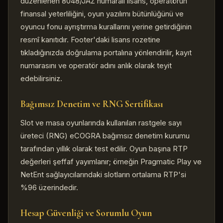
düzenlenen 8048/JAZ numaralı lisans, operatörün
finansal yeterliliğini, oyun yazılımı bütünlüğünü ve
oyuncu fonu ayrıştırma kurallarını yerine getirdiğinin
resmî kanıtıdır. Footer'daki lisans rozetine
tıkladığınızda doğrulama portalına yönlendirilir, kayıt
numarasını ve operatör adını anlık olarak teyit
edebilirsiniz.
Bağımsız Denetim ve RNG Sertifikası
Slot ve masa oyunlarında kullanılan rastgele sayı
üreteci (RNG) eCOGRA bağımsız denetim kurumu
tarafından yıllık olarak test edilir. Oyun başına RTP
değerleri şeffaf yayımlanır; örneğin Pragmatic Play ve
NetEnt sağlayıcılarındaki slotların ortalama RTP'si
%96 üzerindedir.
Hesap Güvenliği ve Sorumlu Oyun