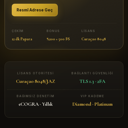
Resmî Adrese Geç
ÇEKIM
BONUS
LISANS
12 dk Papara
%200 + 500 FS
Curaçao 8048
LISANS OTORITESI
BAĞLANTI GÜVENLIĞI
Curaçao 8048/JAZ
TLS 1.3 · 2FA
BAĞIMSIZ DENETIM
VIP KADEME
eCOGRA · Yıllık
Diamond · Platinum