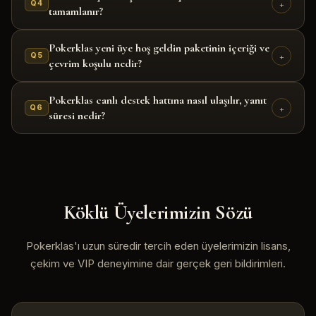
+
Q4
tamamlanır?
Pokerklas yeni üye hoş geldin paketinin içeriği ve
+
Q5
çevrim koşulu nedir?
Pokerklas canlı destek hattına nasıl ulaşılır, yanıt
+
Q6
süresi nedir?
Köklü Üyelerimizin Sözü
Pokerklas'ı uzun süredir tercih eden üyelerimizin lisans,
çekim ve VIP deneyimine dair gerçek geri bildirimleri.