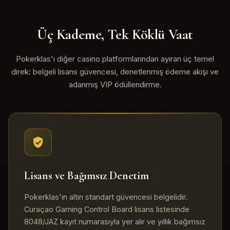
Üç Kademe, Tek Köklü Vaat
Pokerklas'ı diğer casino platformlarından ayıran üç temel
direk: belgeli lisans güvencesi, denetlenmiş ödeme akışı ve
adanmış VIP ödüllendirme.
Lisans ve Bağımsız Denetim
Pokerklas'ın altın standart güvencesi belgelidir.
Curaçao Gaming Control Board lisans listesinde
8048/JAZ kayıt numarasıyla yer alır ve yıllık bağımsız