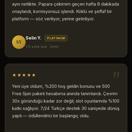
aynı netlikte. Papara çekimim geçen hafta 8 dakikada
onaylandı, komisyonsuz işlendi. Köklü ve şeffaf bir
platform — söz veriliyor, yerine getiriliyor.
Selin Y.
PLATINUM
SY
1.5 yıllık üye · İzmir
★★★★★
Yeni üye oldum, %200 hoş geldin bonusu ve 500
Free Spin paketi hesabıma anında tanımlandı. Çevrim
30x göründüğü kadar zor değil; slot oyunlarında %100
katkı sağlıyor. 7/24 Türkçe destek 30 saniyede dönüş
yaptı — ödüllendirici bir başlangıç oldu.