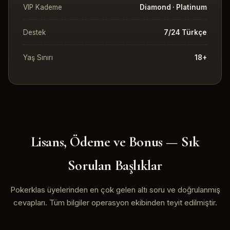
VIP Kademe
Diamond · Platinum
Destek
7/24 Türkçe
Yaş Sınırı
18+
Lisans, Ödeme ve Bonus — Sık
Sorulan Başlıklar
Pokerklas üyelerinden en çok gelen altı soru ve doğrulanmış
cevapları. Tüm bilgiler operasyon ekibinden teyit edilmiştir.