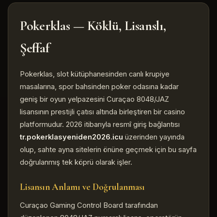
Pokerklas — Köklü, Lisanslı,
Şeffaf
Pokerklas, slot kütüphanesinden canlı krupiye
masalarına, spor bahsinden poker odasına kadar
geniş bir oyun yelpazesini Curaçao 8048/JAZ
lisansının prestijli çatısı altında birleştiren bir casino
platformudur. 2026 itibarıyla resmî giriş bağlantısı
tr.pokerklasyeniden2026.icu
üzerinden yayında
olup, sahte ayna sitelerin önüne geçmek için bu sayfa
doğrulanmış tek köprü olarak işler.
Lisansın Anlamı ve Doğrulanması
Curaçao Gaming Control Board tarafından