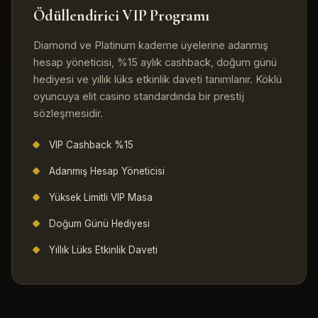
Ödüllendirici VIP Programı
Diamond ve Platinum kademe üyelerine adanmış
hesap yöneticisi, %15 aylık cashback, doğum günü
hediyesi ve yıllık lüks etkinlik daveti tanımlanır. Köklü
oyuncuya elit casino standardında bir prestij
sözleşmesidir.
VIP Cashback %15
Adanmış Hesap Yöneticisi
Yüksek Limitli VIP Masa
Doğum Günü Hediyesi
Yıllık Lüks Etkinlik Daveti