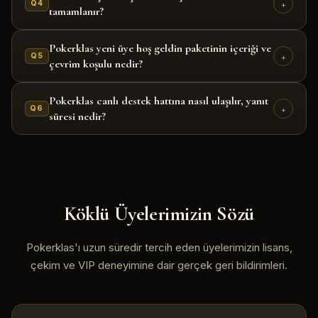
+
Q4
tamamlanır?
Pokerklas yeni üye hoş geldin paketinin içeriği ve
+
Q5
çevrim koşulu nedir?
Pokerklas canlı destek hattına nasıl ulaşılır, yanıt
+
Q6
süresi nedir?
Köklü Üyelerimizin Sözü
Pokerklas'ı uzun süredir tercih eden üyelerimizin lisans,
çekim ve VIP deneyimine dair gerçek geri bildirimleri.