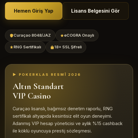
Hemen Giriş Yap
Lisans Belgesini Gör
Curaçao 8048/JAZ
eCOGRA Onaylı
RNG Sertifikalı
18+ SSL Şifreli
▶ POKERKLAS RESMÎ 2026
Altın Standart
VIP Casino
Curaçao lisanslı, bağımsız denetim raporlu, RNG
sertifikalı altyapıda kesintisiz elit oyun deneyimi.
Adanmış VIP hesap yöneticisi ve aylık %15 cashback
ile köklü oyuncuya prestij sözleşmesi.