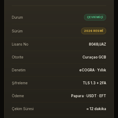
Durum
ÇEVRIMIÇI
Sürüm
2026 RESMÎ
Lisans No
8048/JAZ
Otorite
Curaçao GCB
Denetim
eCOGRA · Yıllık
Şifreleme
TLS 1.3 + 2FA
Ödeme
Papara · USDT · EFT
Çekim Süresi
≈ 12 dakika