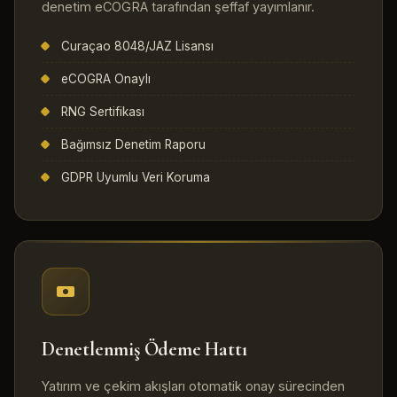
denetim eCOGRA tarafından şeffaf yayımlanır.
Curaçao 8048/JAZ Lisansı
eCOGRA Onaylı
RNG Sertifikası
Bağımsız Denetim Raporu
GDPR Uyumlu Veri Koruma
Denetlenmiş Ödeme Hattı
Yatırım ve çekim akışları otomatik onay sürecinden