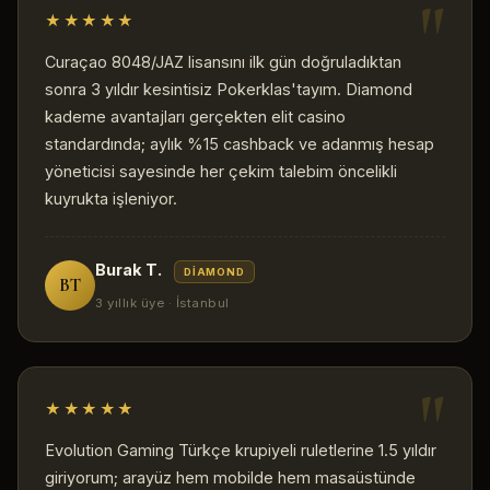
★★★★★
Curaçao 8048/JAZ lisansını ilk gün doğruladıktan
sonra 3 yıldır kesintisiz Pokerklas'tayım. Diamond
kademe avantajları gerçekten elit casino
standardında; aylık %15 cashback ve adanmış hesap
yöneticisi sayesinde her çekim talebim öncelikli
kuyrukta işleniyor.
Burak T.
DIAMOND
BT
3 yıllık üye · İstanbul
★★★★★
Evolution Gaming Türkçe krupiyeli ruletlerine 1.5 yıldır
giriyorum; arayüz hem mobilde hem masaüstünde