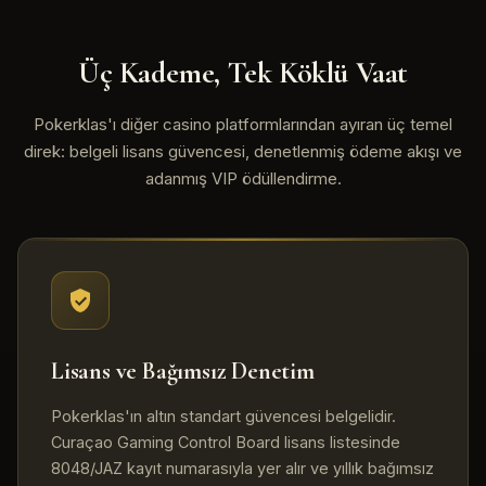
Üç Kademe, Tek Köklü Vaat
Pokerklas'ı diğer casino platformlarından ayıran üç temel
direk: belgeli lisans güvencesi, denetlenmiş ödeme akışı ve
adanmış VIP ödüllendirme.
Lisans ve Bağımsız Denetim
Pokerklas'ın altın standart güvencesi belgelidir.
Curaçao Gaming Control Board lisans listesinde
8048/JAZ kayıt numarasıyla yer alır ve yıllık bağımsız