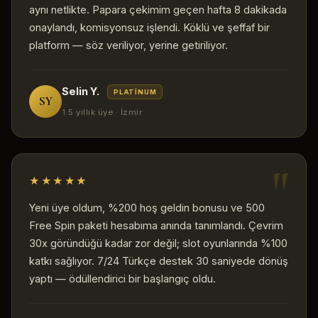
aynı netlikte. Papara çekimim geçen hafta 8 dakikada
onaylandı, komisyonsuz işlendi. Köklü ve şeffaf bir
platform — söz veriliyor, yerine getiriliyor.
Selin Y.
PLATINUM
SY
1.5 yıllık üye · İzmir
★★★★★
Yeni üye oldum, %200 hoş geldin bonusu ve 500
Free Spin paketi hesabıma anında tanımlandı. Çevrim
30x göründüğü kadar zor değil; slot oyunlarında %100
katkı sağlıyor. 7/24 Türkçe destek 30 saniyede dönüş
yaptı — ödüllendirici bir başlangıç oldu.