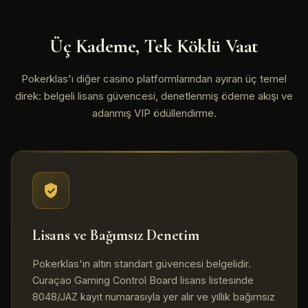
Üç Kademe, Tek Köklü Vaat
Pokerklas'ı diğer casino platformlarından ayıran üç temel
direk: belgeli lisans güvencesi, denetlenmiş ödeme akışı ve
adanmış VIP ödüllendirme.
Lisans ve Bağımsız Denetim
Pokerklas'ın altın standart güvencesi belgelidir.
Curaçao Gaming Control Board lisans listesinde
8048/JAZ kayıt numarasıyla yer alır ve yıllık bağımsız