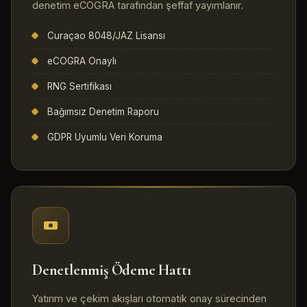
denetim eCOGRA tarafından şeffaf yayımlanır.
Curaçao 8048/JAZ Lisansı
eCOGRA Onaylı
RNG Sertifikası
Bağımsız Denetim Raporu
GDPR Uyumlu Veri Koruma
Denetlenmiş Ödeme Hattı
Yatırım ve çekim akışları otomatik onay sürecinden