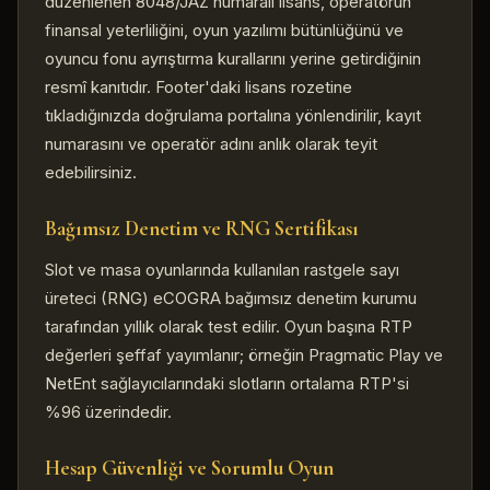
düzenlenen 8048/JAZ numaralı lisans, operatörün
finansal yeterliliğini, oyun yazılımı bütünlüğünü ve
oyuncu fonu ayrıştırma kurallarını yerine getirdiğinin
resmî kanıtıdır. Footer'daki lisans rozetine
tıkladığınızda doğrulama portalına yönlendirilir, kayıt
numarasını ve operatör adını anlık olarak teyit
edebilirsiniz.
Bağımsız Denetim ve RNG Sertifikası
Slot ve masa oyunlarında kullanılan rastgele sayı
üreteci (RNG) eCOGRA bağımsız denetim kurumu
tarafından yıllık olarak test edilir. Oyun başına RTP
değerleri şeffaf yayımlanır; örneğin Pragmatic Play ve
NetEnt sağlayıcılarındaki slotların ortalama RTP'si
%96 üzerindedir.
Hesap Güvenliği ve Sorumlu Oyun