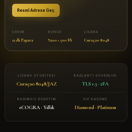
Resmî Adrese Geç
ÇEKIM
BONUS
LISANS
12 dk Papara
%200 + 500 FS
Curaçao 8048
LISANS OTORITESI
BAĞLANTI GÜVENLIĞI
Curaçao 8048/JAZ
TLS 1.3 · 2FA
BAĞIMSIZ DENETIM
VIP KADEME
eCOGRA · Yıllık
Diamond · Platinum