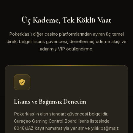
Üç Kademe, Tek Köklü Vaat
Pokerklas'ı diğer casino platformlarından ayıran üç temel
direk: belgeli lisans güvencesi, denetlenmiş ödeme akışı ve
adanmış VIP ödüllendirme.
Lisans ve Bağımsız Denetim
Pokerklas'ın altın standart güvencesi belgelidir.
Curaçao Gaming Control Board lisans listesinde
8048/JAZ kayıt numarasıyla yer alır ve yıllık bağımsız