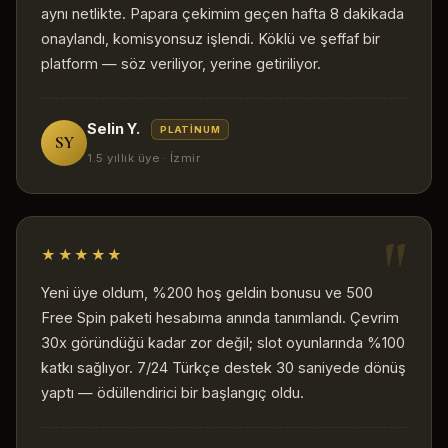
aynı netlikte. Papara çekimim geçen hafta 8 dakikada
onaylandı, komisyonsuz işlendi. Köklü ve şeffaf bir
platform — söz veriliyor, yerine getiriliyor.
Selin Y.
PLATINUM
SY
1.5 yıllık üye · İzmir
★★★★★
Yeni üye oldum, %200 hoş geldin bonusu ve 500
Free Spin paketi hesabıma anında tanımlandı. Çevrim
30x göründüğü kadar zor değil; slot oyunlarında %100
katkı sağlıyor. 7/24 Türkçe destek 30 saniyede dönüş
yaptı — ödüllendirici bir başlangıç oldu.