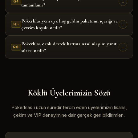
+
Q4
tamamlanır?
Pokerklas yeni üye hoş geldin paketinin içeriği ve
+
Q5
çevrim koşulu nedir?
Pokerklas canlı destek hattına nasıl ulaşılır, yanıt
+
Q6
süresi nedir?
Köklü Üyelerimizin Sözü
Pokerklas'ı uzun süredir tercih eden üyelerimizin lisans,
çekim ve VIP deneyimine dair gerçek geri bildirimleri.