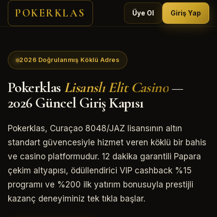
POKERKLAS
Üye Ol
Giriş Yap
2026 Doğrulanmış Köklü Adres
Pokerklas
Lisanslı Elit Casino
—
2026 Güncel Giriş Kapısı
Pokerklas, Curaçao 8048/JAZ lisansının altın
standart güvencesiyle hizmet veren köklü bir bahis
ve casino platformudur. 12 dakika garantili Papara
çekim altyapısı, ödüllendirici VIP cashback %15
programı ve %200 ilk yatırım bonusuyla prestijli
kazanç deneyiminiz tek tıkla başlar.