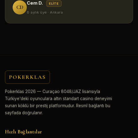
Cem D.
ELITE
CD
8 aylık üye · Ankara
POKERKLAS
Pokerklas 2026 — Curaçao 8048/JAZ lisansıyla
Türkiye'deki oyunculara altın standart casino deneyimi
sunan köklü bir prestij platformudur. Resmî bağlantı bu
sayfada doğrulanır.
Hızlı Bağlantılar