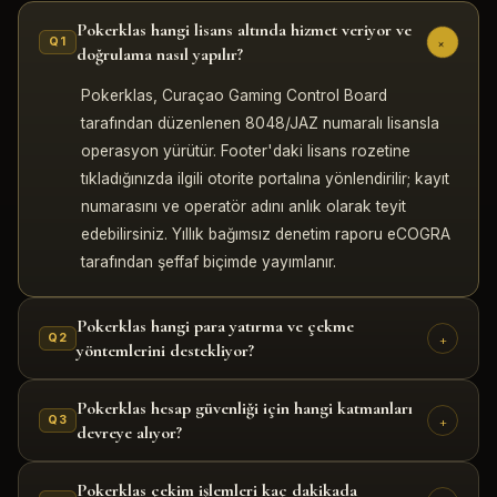
Pokerklas hangi lisans altında hizmet veriyor ve
+
Q1
doğrulama nasıl yapılır?
Pokerklas, Curaçao Gaming Control Board
tarafından düzenlenen 8048/JAZ numaralı lisansla
operasyon yürütür. Footer'daki lisans rozetine
tıkladığınızda ilgili otorite portalına yönlendirilir; kayıt
numarasını ve operatör adını anlık olarak teyit
edebilirsiniz. Yıllık bağımsız denetim raporu eCOGRA
tarafından şeffaf biçimde yayımlanır.
Pokerklas hangi para yatırma ve çekme
+
Q2
yöntemlerini destekliyor?
Pokerklas hesap güvenliği için hangi katmanları
+
Q3
devreye alıyor?
Pokerklas çekim işlemleri kaç dakikada