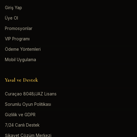
Giriş Yap
Üye Ol
Promosyonlar
VIP Programı
Ödeme Yöntemleri
Mobil Uygulama
Yasal ve Destek
Curaçao 8048/JAZ Lisans
Sorumlu Oyun Politikası
Gizlilik ve GDPR
7/24 Canlı Destek
Şikayet Çözüm Merkezi