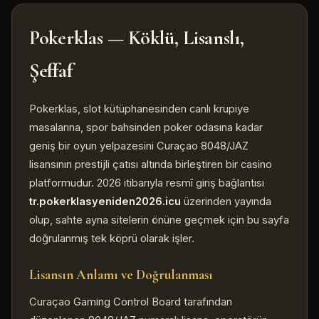
Pokerklas — Köklü, Lisanslı,
Şeffaf
Pokerklas, slot kütüphanesinden canlı krupiye
masalarına, spor bahsinden poker odasına kadar
geniş bir oyun yelpazesini Curaçao 8048/JAZ
lisansının prestijli çatısı altında birleştiren bir casino
platformudur. 2026 itibarıyla resmî giriş bağlantısı
tr.pokerklasyeniden2026.icu
üzerinden yayında
olup, sahte ayna sitelerin önüne geçmek için bu sayfa
doğrulanmış tek köprü olarak işler.
Lisansın Anlamı ve Doğrulanması
Curaçao Gaming Control Board tarafından