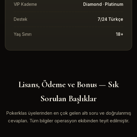
VIP Kademe
Diamond · Platinum
Destek
7/24 Türkçe
Yaş Sınırı
18+
Lisans, Ödeme ve Bonus — Sık
Sorulan Başlıklar
Pokerklas üyelerinden en çok gelen altı soru ve doğrulanmış
cevapları. Tüm bilgiler operasyon ekibinden teyit edilmiştir.