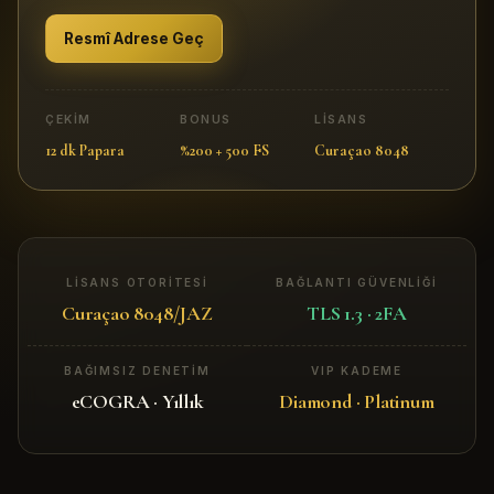
Resmî Adrese Geç
ÇEKIM
BONUS
LISANS
12 dk Papara
%200 + 500 FS
Curaçao 8048
LISANS OTORITESI
BAĞLANTI GÜVENLIĞI
Curaçao 8048/JAZ
TLS 1.3 · 2FA
BAĞIMSIZ DENETIM
VIP KADEME
eCOGRA · Yıllık
Diamond · Platinum