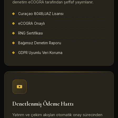
denetim eCOGRA tarafından şeffaf yayımlanır.
Curaçao 8048/JAZ Lisansı
eCOGRA Onaylı
RNG Sertifikası
Bağımsız Denetim Raporu
GDPR Uyumlu Veri Koruma
Denetlenmiş Ödeme Hattı
Yatırım ve çekim akışları otomatik onay sürecinden