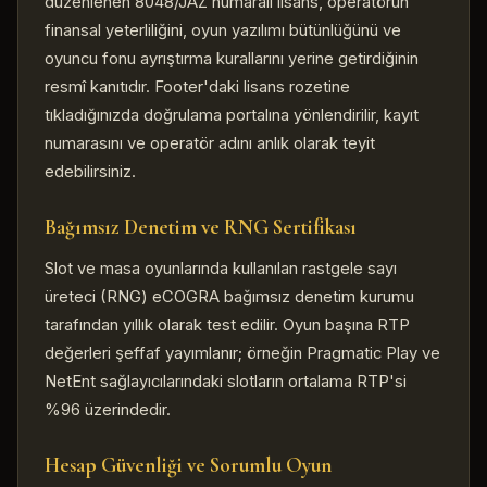
düzenlenen 8048/JAZ numaralı lisans, operatörün
finansal yeterliliğini, oyun yazılımı bütünlüğünü ve
oyuncu fonu ayrıştırma kurallarını yerine getirdiğinin
resmî kanıtıdır. Footer'daki lisans rozetine
tıkladığınızda doğrulama portalına yönlendirilir, kayıt
numarasını ve operatör adını anlık olarak teyit
edebilirsiniz.
Bağımsız Denetim ve RNG Sertifikası
Slot ve masa oyunlarında kullanılan rastgele sayı
üreteci (RNG) eCOGRA bağımsız denetim kurumu
tarafından yıllık olarak test edilir. Oyun başına RTP
değerleri şeffaf yayımlanır; örneğin Pragmatic Play ve
NetEnt sağlayıcılarındaki slotların ortalama RTP'si
%96 üzerindedir.
Hesap Güvenliği ve Sorumlu Oyun