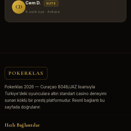
Cem D.
ELITE
CD
8 aylık üye · Ankara
POKERKLAS
Pokerklas 2026 — Curaçao 8048/JAZ lisansıyla
Türkiye'deki oyunculara altın standart casino deneyimi
sunan köklü bir prestij platformudur. Resmî bağlantı bu
sayfada doğrulanır.
Hızlı Bağlantılar