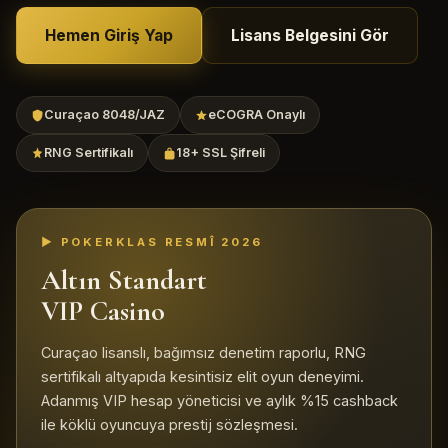
Hemen Giriş Yap
Lisans Belgesini Gör
Curaçao 8048/JAZ
eCOGRA Onaylı
RNG Sertifikalı
18+ SSL Şifreli
▶ POKERKLAS RESMÎ 2026
Altın Standart
VIP Casino
Curaçao lisanslı, bağımsız denetim raporlu, RNG
sertifikalı altyapıda kesintisiz elit oyun deneyimi.
Adanmış VIP hesap yöneticisi ve aylık %15 cashback
ile köklü oyuncuya prestij sözleşmesi.