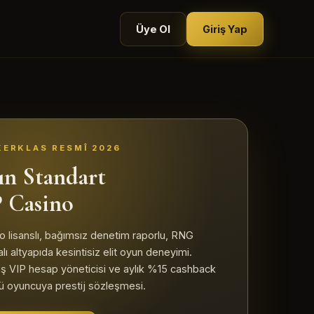
Üye Ol
Giriş Yap
KERKLAS RESMÎ 2026
ın Standart
 Casino
 lisanslı, bağımsız denetim raporlu, RNG
kalı altyapıda kesintisiz elit oyun deneyimi.
ş VIP hesap yöneticisi ve aylık %15 cashback
lü oyuncuya prestij sözleşmesi.