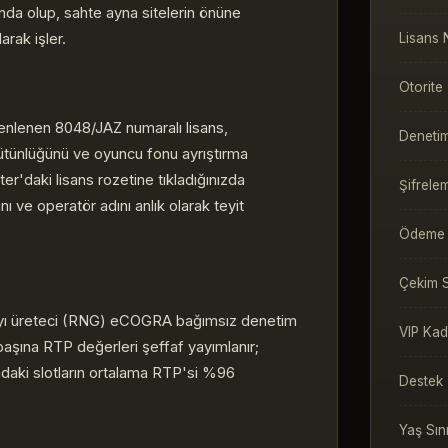
da olup, sahte ayna sitelerin önüne
rak işler.
Lisans 
Otorite
nlenen 8048/JAZ numaralı lisans,
Deneti
 bütünlüğünü ve oyuncu fonu ayrıştırma
oter'daki lisans rozetine tıkladığınızda
Şifrele
nı ve operatör adını anlık olarak teyit
Ödeme
Çekim S
 sayı üreteci (RNG) eCOGRA bağımsız denetim
VIP Ka
n başına RTP değerleri şeffaf yayımlanır;
ndaki slotların ortalama RTP'si %96
Destek
Yaş Sını