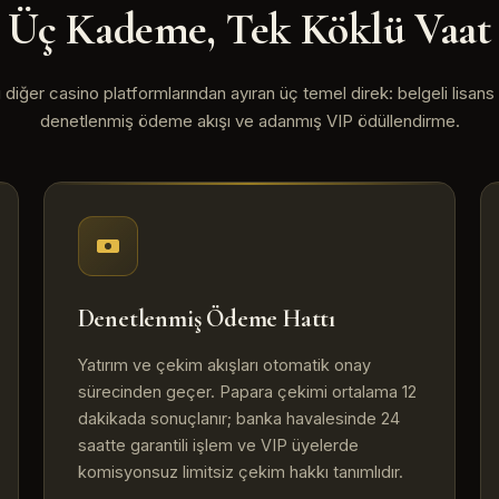
Üç Kademe, Tek Köklü Vaat
 diğer casino platformlarından ayıran üç temel direk: belgeli lisan
denetlenmiş ödeme akışı ve adanmış VIP ödüllendirme.
Denetlenmiş Ödeme Hattı
Yatırım ve çekim akışları otomatik onay
sürecinden geçer. Papara çekimi ortalama 12
dakikada sonuçlanır; banka havalesinde 24
saatte garantili işlem ve VIP üyelerde
komisyonsuz limitsiz çekim hakkı tanımlıdır.