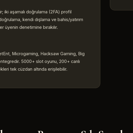
ir; iki aşamalı doğrulama (2FA) profil
ş doğrulama, kendi dışlama ve bahis/yatırım
er üyenin denetimine bırakılır.
NetEnt, Microgaming, Hacksaw Gaming, Big
ntegredir. 5000+ slot oyunu, 200+ canlı
eri tek cüzdan altında erişilebilir.