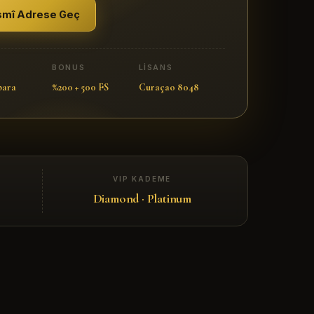
smî Adrese Geç
BONUS
LISANS
para
%200 + 500 FS
Curaçao 8048
VIP KADEME
Diamond · Platinum