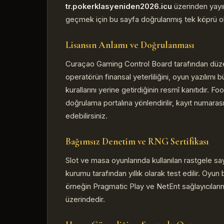
tr.pokerklasyeniden2026.icu
üzerinden yayın
geçmek için bu sayfa doğrulanmış tek köprü ola
Lisansın Anlamı ve Doğrulanması
Curaçao Gaming Control Board tarafından düze
operatörün finansal yeterliliğini, oyun yazılımı
kurallarını yerine getirdiğinin resmî kanıtıdır. Fo
doğrulama portalına yönlendirilir, kayıt numarası
edebilirsiniz.
Bağımsız Denetim ve RNG Sertifikası
Slot ve masa oyunlarında kullanılan rastgele
kurumu tarafından yıllık olarak test edilir. Oyu
örneğin Pragmatic Play ve NetEnt sağlayıcıları
üzerindedir.