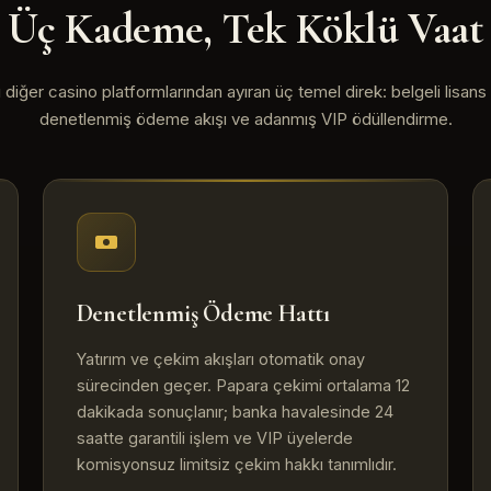
Üç Kademe, Tek Köklü Vaat
 diğer casino platformlarından ayıran üç temel direk: belgeli lisan
denetlenmiş ödeme akışı ve adanmış VIP ödüllendirme.
Denetlenmiş Ödeme Hattı
Yatırım ve çekim akışları otomatik onay
sürecinden geçer. Papara çekimi ortalama 12
dakikada sonuçlanır; banka havalesinde 24
saatte garantili işlem ve VIP üyelerde
komisyonsuz limitsiz çekim hakkı tanımlıdır.