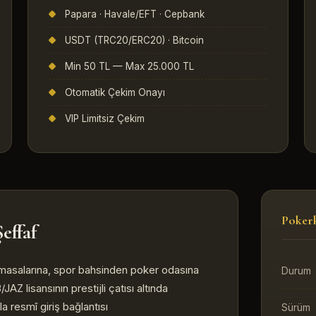
Papara · Havale/EFT · Cepbank
USDT (TRC20/ERC20) · Bitcoin
Min 50 TL — Max 25.000 TL
Otomatik Çekim Onayı
VIP Limitsiz Çekim
Pokerk
effaf
 masalarına, spor bahsinden poker odasına
Durum
Z lisansının prestijli çatısı altında
la resmî giriş bağlantısı
Sürüm