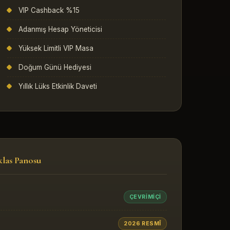
VIP Cashback %15
Adanmış Hesap Yöneticisi
Yüksek Limitli VIP Masa
Doğum Günü Hediyesi
Yıllık Lüks Etkinlik Daveti
las Panosu
ÇEVRIMIÇI
2026 RESMÎ