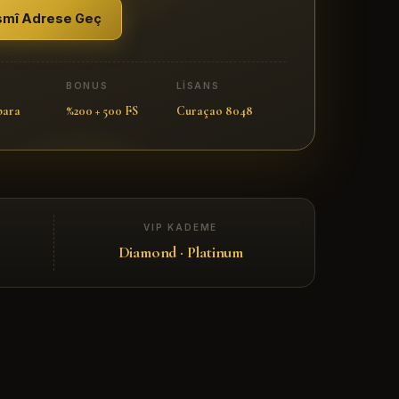
smî Adrese Geç
BONUS
LISANS
para
%200 + 500 FS
Curaçao 8048
VIP KADEME
Diamond · Platinum