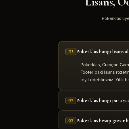
Lisans, Ö
Pokerklas üye
Pokerklas hangi lisans a
Q1
Pokerklas, Curaçao Gami
Footer'daki lisans rozetine
teyit edebilirsiniz. Yıll
Pokerklas hangi para ya
Q2
Pokerklas hesap güvenliğ
Q3