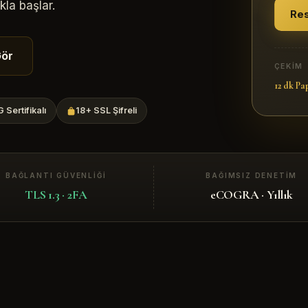
kla başlar.
Re
Gör
ÇEKIM
12 dk Pa
 Sertifikalı
18+ SSL Şifreli
BAĞLANTI GÜVENLIĞI
BAĞIMSIZ DENETIM
TLS 1.3 · 2FA
eCOGRA · Yıllık