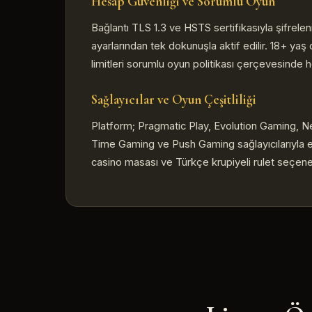
Hesap Güvenliği ve Sorumlu Oyun
Bağlantı TLS 1.3 ve HSTS sertifikasıyla şifrelen
ayarlarından tek dokunuşla aktif edilir. 18+ ya
limitleri sorumlu oyun politikası çerçevesinde h
Sağlayıcılar ve Oyun Çeşitliliği
Platform; Pragmatic Play, Evolution Gaming, 
Time Gaming ve Push Gaming sağlayıcılarıyla e
casino masası ve Türkçe krupiyeli rulet seçenekl