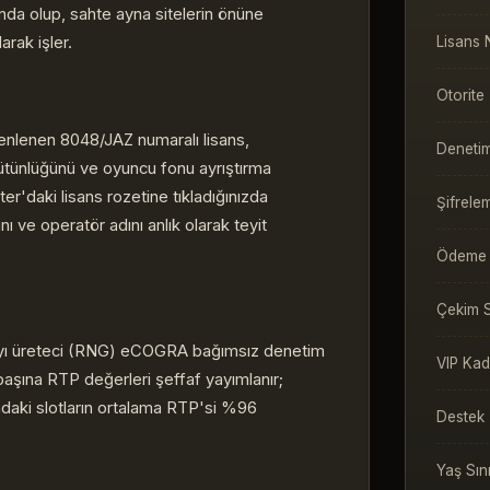
da olup, sahte ayna sitelerin önüne
rak işler.
Lisans 
Otorite
nlenen 8048/JAZ numaralı lisans,
Deneti
 bütünlüğünü ve oyuncu fonu ayrıştırma
oter'daki lisans rozetine tıkladığınızda
Şifrele
nı ve operatör adını anlık olarak teyit
Ödeme
Çekim S
 sayı üreteci (RNG) eCOGRA bağımsız denetim
VIP Ka
n başına RTP değerleri şeffaf yayımlanır;
ndaki slotların ortalama RTP'si %96
Destek
Yaş Sını