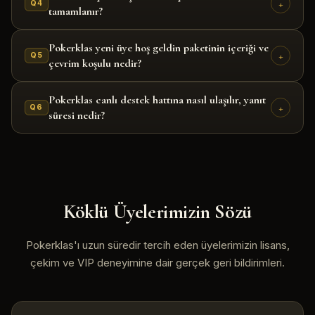
+
Q4
tamamlanır?
Pokerklas yeni üye hoş geldin paketinin içeriği ve
+
Q5
çevrim koşulu nedir?
Pokerklas canlı destek hattına nasıl ulaşılır, yanıt
+
Q6
süresi nedir?
Köklü Üyelerimizin Sözü
Pokerklas'ı uzun süredir tercih eden üyelerimizin lisans,
çekim ve VIP deneyimine dair gerçek geri bildirimleri.