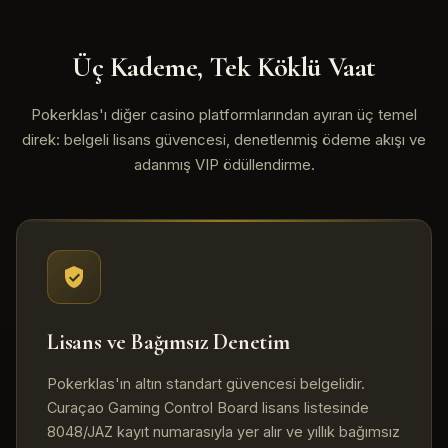
Üç Kademe, Tek Köklü Vaat
Pokerklas'ı diğer casino platformlarından ayıran üç temel
direk: belgeli lisans güvencesi, denetlenmiş ödeme akışı ve
adanmış VIP ödüllendirme.
Lisans ve Bağımsız Denetim
Pokerklas'ın altın standart güvencesi belgelidir.
Curaçao Gaming Control Board lisans listesinde
8048/JAZ kayıt numarasıyla yer alır ve yıllık bağımsız