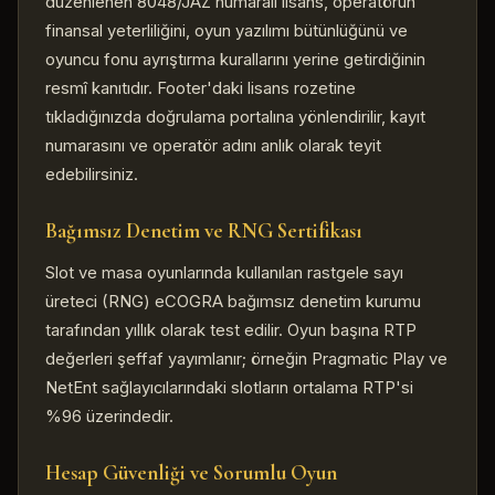
düzenlenen 8048/JAZ numaralı lisans, operatörün
finansal yeterliliğini, oyun yazılımı bütünlüğünü ve
oyuncu fonu ayrıştırma kurallarını yerine getirdiğinin
resmî kanıtıdır. Footer'daki lisans rozetine
tıkladığınızda doğrulama portalına yönlendirilir, kayıt
numarasını ve operatör adını anlık olarak teyit
edebilirsiniz.
Bağımsız Denetim ve RNG Sertifikası
Slot ve masa oyunlarında kullanılan rastgele sayı
üreteci (RNG) eCOGRA bağımsız denetim kurumu
tarafından yıllık olarak test edilir. Oyun başına RTP
değerleri şeffaf yayımlanır; örneğin Pragmatic Play ve
NetEnt sağlayıcılarındaki slotların ortalama RTP'si
%96 üzerindedir.
Hesap Güvenliği ve Sorumlu Oyun