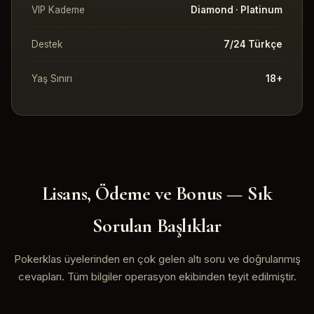
VIP Kademe
Diamond · Platinum
Destek
7/24 Türkçe
Yaş Sınırı
18+
Lisans, Ödeme ve Bonus — Sık
Sorulan Başlıklar
Pokerklas üyelerinden en çok gelen altı soru ve doğrulanmış
cevapları. Tüm bilgiler operasyon ekibinden teyit edilmiştir.