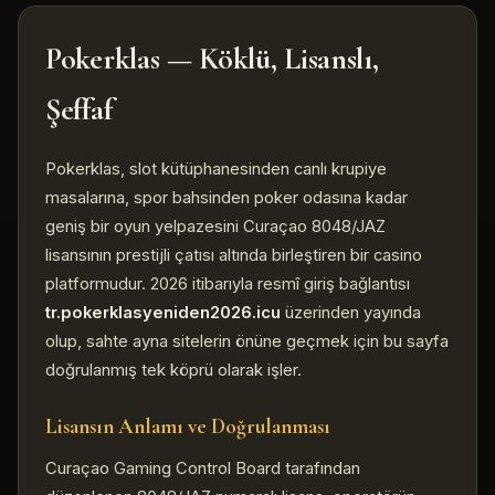
Pokerklas — Köklü, Lisanslı,
Şeffaf
Pokerklas, slot kütüphanesinden canlı krupiye
masalarına, spor bahsinden poker odasına kadar
geniş bir oyun yelpazesini Curaçao 8048/JAZ
lisansının prestijli çatısı altında birleştiren bir casino
platformudur. 2026 itibarıyla resmî giriş bağlantısı
tr.pokerklasyeniden2026.icu
üzerinden yayında
olup, sahte ayna sitelerin önüne geçmek için bu sayfa
doğrulanmış tek köprü olarak işler.
Lisansın Anlamı ve Doğrulanması
Curaçao Gaming Control Board tarafından