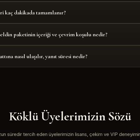
ri kaç dakikada tamamlanır?
eldin paketinin içeriği ve çevrim koşulu nedir?
tına nasıl ulaşılır, yanıt süresi nedir?
Köklü Üyelerimizin Sözü
zun süredir tercih eden üyelerimizin lisans, çekim ve VIP deneyimi