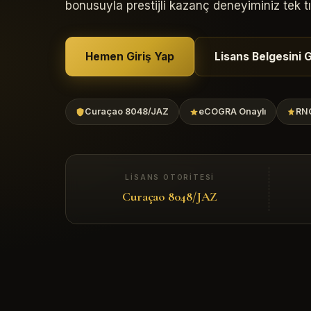
bonusuyla prestijli kazanç deneyiminiz tek tı
Hemen Giriş Yap
Lisans Belgesini 
Curaçao 8048/JAZ
eCOGRA Onaylı
RNG
LISANS OTORITESI
Curaçao 8048/JAZ