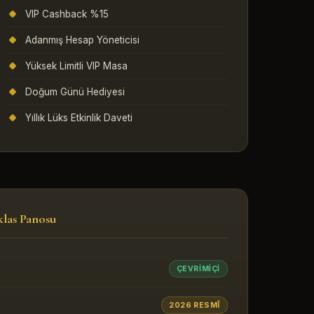
VIP Cashback %15
Adanmış Hesap Yöneticisi
Yüksek Limitli VIP Masa
Doğum Günü Hediyesi
Yıllık Lüks Etkinlik Daveti
las Panosu
ÇEVRIMIÇI
2026 RESMÎ