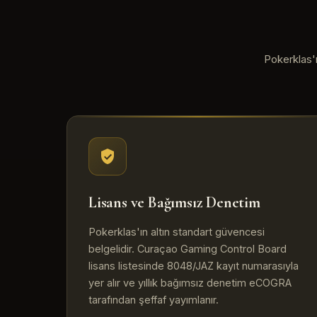
Pokerklas'ı
Lisans ve Bağımsız Denetim
Pokerklas'ın altın standart güvencesi
belgelidir. Curaçao Gaming Control Board
lisans listesinde 8048/JAZ kayıt numarasıyla
yer alır ve yıllık bağımsız denetim eCOGRA
tarafından şeffaf yayımlanır.