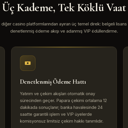
Üç Kademe, Tek Köklü Vaat
 diğer casino platformlarından ayıran üç temel direk: belgeli lisan
denetlenmiş ödeme akışı ve adanmış VIP ödüllendirme.
Denetlenmiş Ödeme Hattı
Yatırım ve çekim akışları otomatik onay
sürecinden geçer. Papara çekimi ortalama 12
dakikada sonuçlanır; banka havalesinde 24
saatte garantili işlem ve VIP üyelerde
komisyonsuz limitsiz çekim hakkı tanımlıdır.