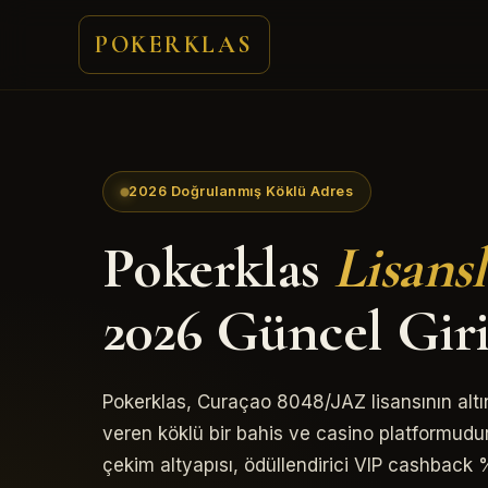
POKERKLAS
2026 Doğrulanmış Köklü Adres
Pokerklas
Lisansl
2026 Güncel Giri
Pokerklas, Curaçao 8048/JAZ lisansının alt
veren köklü bir bahis ve casino platformudur
çekim altyapısı, ödüllendirici VIP cashback