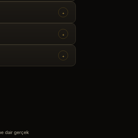
+
+
+
ne dair gerçek