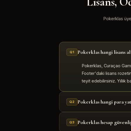
Lisans, Ö
Pokerklas üye
Pokerklas hangi lisans a
Q1
Pokerklas, Curaçao Gami
Footer'daki lisans rozetine
teyit edebilirsiniz. Yıll
Pokerklas hangi para ya
Q2
Pokerklas hesap güvenliğ
Q3