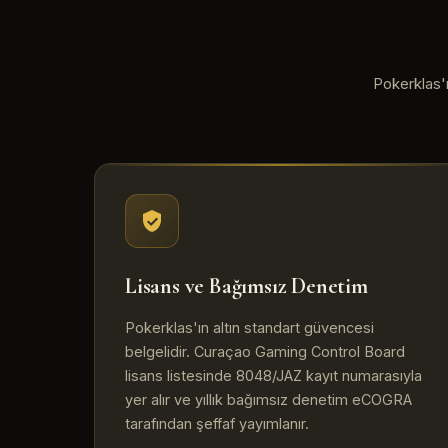
Pokerklas'ı
Lisans ve Bağımsız Denetim
Pokerklas'ın altın standart güvencesi
belgelidir. Curaçao Gaming Control Board
lisans listesinde 8048/JAZ kayıt numarasıyla
yer alır ve yıllık bağımsız denetim eCOGRA
tarafından şeffaf yayımlanır.