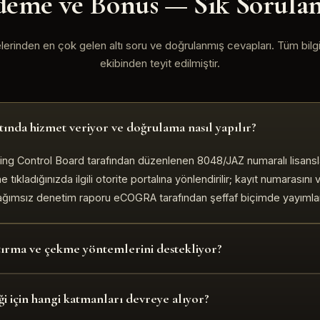
deme ve Bonus — Sık Sorulan
lerinden en çok gelen altı soru ve doğrulanmış cevapları. Tüm bilg
ekibinden teyit edilmiştir.
ltında hizmet veriyor ve doğrulama nasıl yapılır?
ng Control Board tarafından düzenlenen 8048/JAZ numaralı lisansl
 tıkladığınızda ilgili otorite portalına yönlendirilir; kayıt numarasını
ık bağımsız denetim raporu eCOGRA tarafından şeffaf biçimde yayımlan
tırma ve çekme yöntemlerini destekliyor?
i için hangi katmanları devreye alıyor?