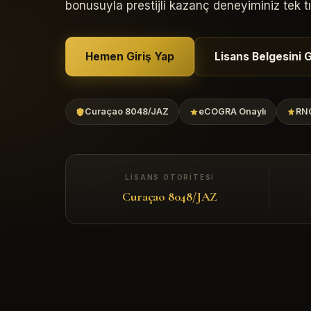
bonusuyla prestijli kazanç deneyiminiz tek tı
Hemen Giriş Yap
Lisans Belgesini 
Curaçao 8048/JAZ
eCOGRA Onaylı
RNG
LISANS OTORITESI
Curaçao 8048/JAZ