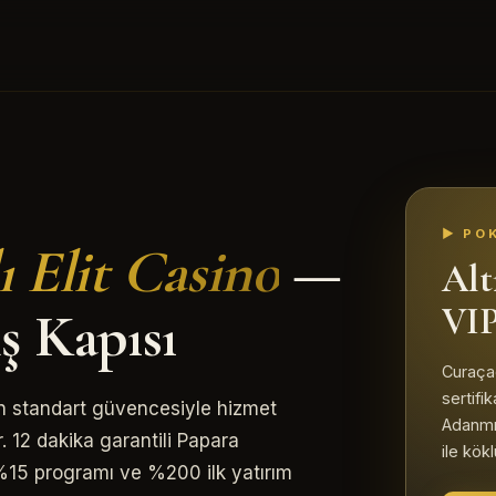
▶ PO
ı Elit Casino
—
Alt
VIP
ş Kapısı
Curaçao
sertifi
ın standart güvencesiyle hizmet
Adanmı
. 12 dakika garantili Papara
ile kök
 %15 programı ve %200 ilk yatırım