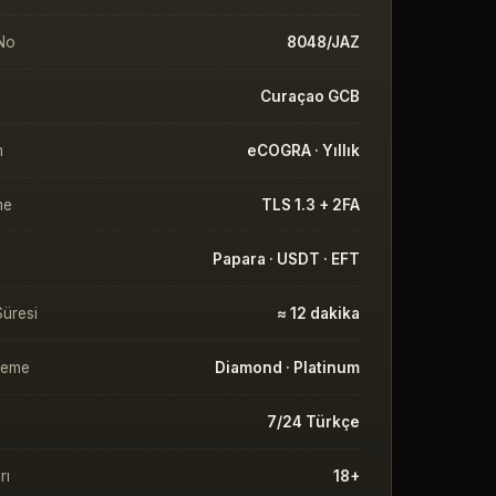
No
8048/JAZ
Curaçao GCB
m
eCOGRA · Yıllık
me
TLS 1.3 + 2FA
Papara · USDT · EFT
üresi
≈ 12 dakika
deme
Diamond · Platinum
7/24 Türkçe
rı
18+