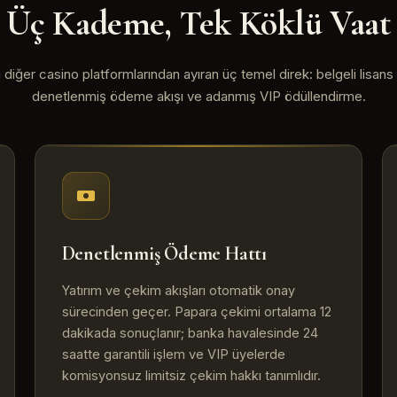
Üç Kademe, Tek Köklü Vaat
 diğer casino platformlarından ayıran üç temel direk: belgeli lisan
denetlenmiş ödeme akışı ve adanmış VIP ödüllendirme.
Denetlenmiş Ödeme Hattı
Yatırım ve çekim akışları otomatik onay
sürecinden geçer. Papara çekimi ortalama 12
dakikada sonuçlanır; banka havalesinde 24
saatte garantili işlem ve VIP üyelerde
komisyonsuz limitsiz çekim hakkı tanımlıdır.