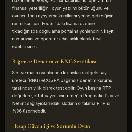
düzenlenen 8048/JAZ numaralı lisans, operatörün
finansal yeterliliğini, oyun yazılımı bütünlüğünü ve
oyuncu fonu ayrıştırma kurallarını yerine getirdiğinin
resmî kanıtıdır. Footer'daki lisans rozetine
tıkladığınızda doğrulama portalına yönlendirilir, kayıt
numarasını ve operatör adını anlık olarak teyit
edebilirsiniz.
Bağımsız Denetim ve RNG Sertifikası
Slot ve masa oyunlarında kullanılan rastgele sayı
üreteci (RNG) eCOGRA bağımsız denetim kurumu
tarafından yıllık olarak test edilir. Oyun başına RTP
değerleri şeffaf yayımlanır; örneğin Pragmatic Play ve
NetEnt sağlayıcılarındaki slotların ortalama RTP'si
%96 üzerindedir.
Hesap Güvenliği ve Sorumlu Oyun