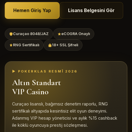
Hemen Giriş Yap
Lisans Belgesini Gör
Curaçao 8048/JAZ
eCOGRA Onaylı
RNG Sertifikalı
18+ SSL Şifreli
▶ POKERKLAS RESMÎ 2026
Altın Standart
VIP Casino
Curaçao lisanslı, bağımsız denetim raporlu, RNG
sertifikalı altyapıda kesintisiz elit oyun deneyimi.
Adanmış VIP hesap yöneticisi ve aylık %15 cashback
ile köklü oyuncuya prestij sözleşmesi.