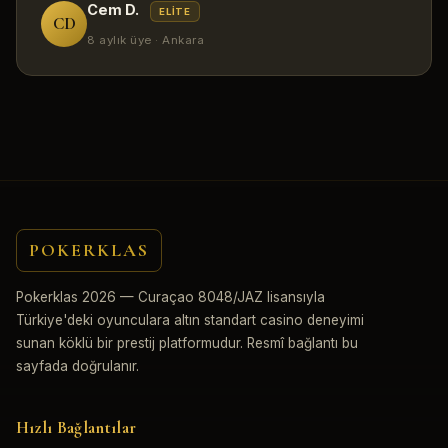
Cem D.
ELITE
CD
8 aylık üye · Ankara
POKERKLAS
Pokerklas 2026 — Curaçao 8048/JAZ lisansıyla
Türkiye'deki oyunculara altın standart casino deneyimi
sunan köklü bir prestij platformudur. Resmî bağlantı bu
sayfada doğrulanır.
Hızlı Bağlantılar