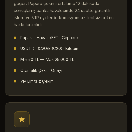
geçer. Papara çekimi ortalama 12 dakikada
sonuçlanır; banka havalesinde 24 saatte garantili
işlem ve VIP üyelerde komisyonsuz limitsiz çekim
hakkı tanımlıdır.
Papara · Havale/EFT · Cepbank
USDT (TRC20/ERC20) · Bitcoin
Min 50 TL — Max 25.000 TL
Otomatik Çekim Onayı
VIP Limitsiz Çekim