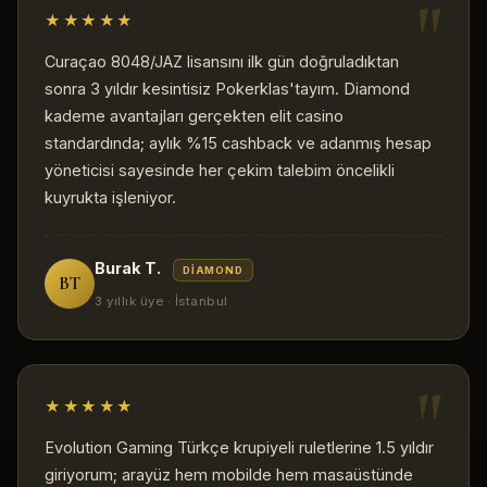
★★★★★
Curaçao 8048/JAZ lisansını ilk gün doğruladıktan
sonra 3 yıldır kesintisiz Pokerklas'tayım. Diamond
kademe avantajları gerçekten elit casino
standardında; aylık %15 cashback ve adanmış hesap
yöneticisi sayesinde her çekim talebim öncelikli
kuyrukta işleniyor.
Burak T.
DIAMOND
BT
3 yıllık üye · İstanbul
★★★★★
Evolution Gaming Türkçe krupiyeli ruletlerine 1.5 yıldır
giriyorum; arayüz hem mobilde hem masaüstünde