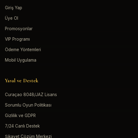
Giriş Yap
Üye Ol
Promosyonlar
VIP Programı
Ödeme Yöntemleri
Mobil Uygulama
Yasal ve Destek
Curaçao 8048/JAZ Lisans
Sorumlu Oyun Politikası
Gizlilik ve GDPR
7/24 Canlı Destek
Şikayet Çözüm Merkezi