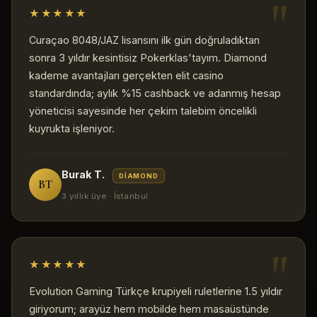
★★★★★
Curaçao 8048/JAZ lisansını ilk gün doğruladıktan
sonra 3 yıldır kesintisiz Pokerklas'tayım. Diamond
kademe avantajları gerçekten elit casino
standardında; aylık %15 cashback ve adanmış hesap
yöneticisi sayesinde her çekim talebim öncelikli
kuyrukta işleniyor.
Burak T.
DIAMOND
BT
3 yıllık üye · İstanbul
★★★★★
Evolution Gaming Türkçe krupiyeli ruletlerine 1.5 yıldır
giriyorum; arayüz hem mobilde hem masaüstünde