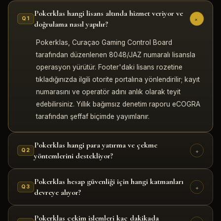
Pokerklas hangi lisans altında hizmet veriyor ve
+
Q1
doğrulama nasıl yapılır?
Pokerklas, Curaçao Gaming Control Board
tarafından düzenlenen 8048/JAZ numaralı lisansla
operasyon yürütür. Footer'daki lisans rozetine
tıkladığınızda ilgili otorite portalına yönlendirilir; kayıt
numarasını ve operatör adını anlık olarak teyit
edebilirsiniz. Yıllık bağımsız denetim raporu eCOGRA
tarafından şeffaf biçimde yayımlanır.
Pokerklas hangi para yatırma ve çekme
+
Q2
yöntemlerini destekliyor?
Pokerklas hesap güvenliği için hangi katmanları
+
Q3
devreye alıyor?
Pokerklas çekim işlemleri kaç dakikada