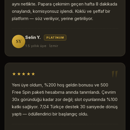
aynı netlikte. Papara çekimim geçen hafta 8 dakikada
onaylandı, komisyonsuz işlendi. Köklü ve şeffaf bir
platform — söz veriliyor, yerine getiriliyor.
Selin Y.
PLATINUM
SY
1.5 yıllık üye · İzmir
★★★★★
Yeni üye oldum, %200 hoş geldin bonusu ve 500
Free Spin paketi hesabıma anında tanımlandı. Çevrim
30x göründüğü kadar zor değil; slot oyunlarında %100
katkı sağlıyor. 7/24 Türkçe destek 30 saniyede dönüş
yaptı — ödüllendirici bir başlangıç oldu.