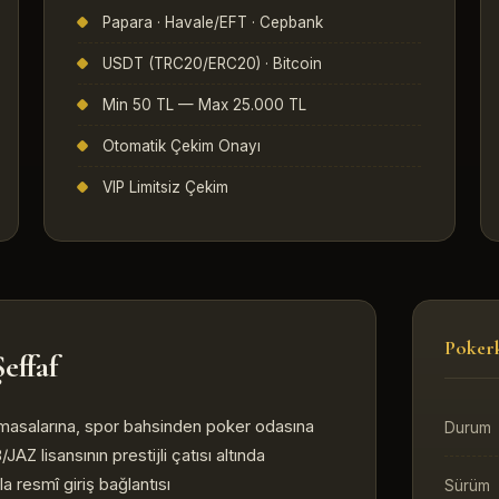
Papara · Havale/EFT · Cepbank
USDT (TRC20/ERC20) · Bitcoin
Min 50 TL — Max 25.000 TL
Otomatik Çekim Onayı
VIP Limitsiz Çekim
Pokerk
effaf
 masalarına, spor bahsinden poker odasına
Durum
Z lisansının prestijli çatısı altında
la resmî giriş bağlantısı
Sürüm