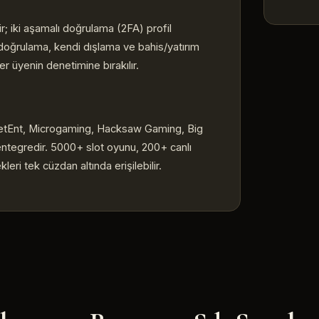
ir; iki aşamalı doğrulama (2FA) profil
ş doğrulama, kendi dışlama ve bahis/yatırım
er üyenin denetimine bırakılır.
NetEnt, Microgaming, Hacksaw Gaming, Big
ntegredir. 5000+ slot oyunu, 200+ canlı
eri tek cüzdan altında erişilebilir.