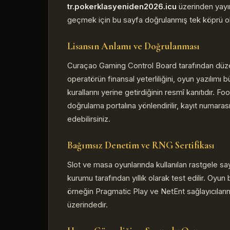
tr.pokerklasyeniden2026.icu
üzerinden yayın
geçmek için bu sayfa doğrulanmış tek köprü ola
Lisansın Anlamı ve Doğrulanması
Curaçao Gaming Control Board tarafından düze
operatörün finansal yeterliliğini, oyun yazılımı
kurallarını yerine getirdiğinin resmî kanıtıdır. Fo
doğrulama portalına yönlendirilir, kayıt numarası
edebilirsiniz.
Bağımsız Denetim ve RNG Sertifikası
Slot ve masa oyunlarında kullanılan rastgele
kurumu tarafından yıllık olarak test edilir. Oyu
örneğin Pragmatic Play ve NetEnt sağlayıcıları
üzerindedir.