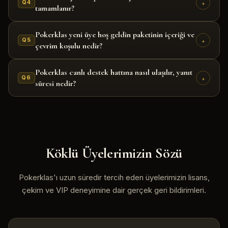
+
Q4
tamamlanır?
Pokerklas yeni üye hoş geldin paketinin içeriği ve
+
Q5
çevrim koşulu nedir?
Pokerklas canlı destek hattına nasıl ulaşılır, yanıt
+
Q6
süresi nedir?
Köklü Üyelerimizin Sözü
Pokerklas'ı uzun süredir tercih eden üyelerimizin lisans,
çekim ve VIP deneyimine dair gerçek geri bildirimleri.