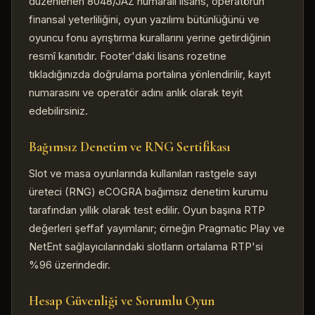
düzenlenen 8048/JAZ numaralı lisans, operatörün
finansal yeterliliğini, oyun yazılımı bütünlüğünü ve
oyuncu fonu ayrıştırma kurallarını yerine getirdiğinin
resmî kanıtıdır. Footer'daki lisans rozetine
tıkladığınızda doğrulama portalına yönlendirilir, kayıt
numarasını ve operatör adını anlık olarak teyit
edebilirsiniz.
Bağımsız Denetim ve RNG Sertifikası
Slot ve masa oyunlarında kullanılan rastgele sayı
üreteci (RNG) eCOGRA bağımsız denetim kurumu
tarafından yıllık olarak test edilir. Oyun başına RTP
değerleri şeffaf yayımlanır; örneğin Pragmatic Play ve
NetEnt sağlayıcılarındaki slotların ortalama RTP'si
%96 üzerindedir.
Hesap Güvenliği ve Sorumlu Oyun