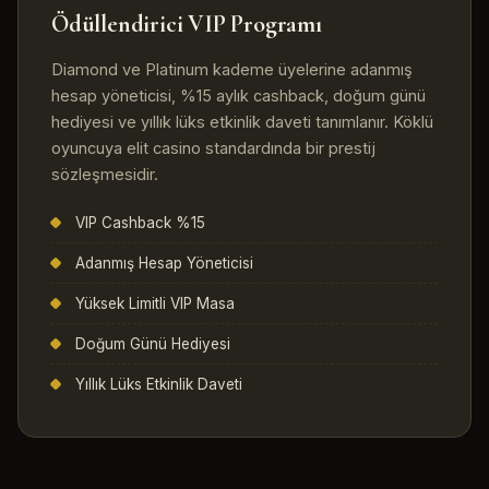
Ödüllendirici VIP Programı
Diamond ve Platinum kademe üyelerine adanmış
hesap yöneticisi, %15 aylık cashback, doğum günü
hediyesi ve yıllık lüks etkinlik daveti tanımlanır. Köklü
oyuncuya elit casino standardında bir prestij
sözleşmesidir.
VIP Cashback %15
Adanmış Hesap Yöneticisi
Yüksek Limitli VIP Masa
Doğum Günü Hediyesi
Yıllık Lüks Etkinlik Daveti