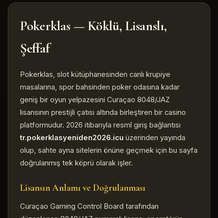
Pokerklas — Köklü, Lisanslı,
Şeffaf
Pokerklas, slot kütüphanesinden canlı krupiye
masalarına, spor bahsinden poker odasına kadar
geniş bir oyun yelpazesini Curaçao 8048/JAZ
lisansının prestijli çatısı altında birleştiren bir casino
platformudur. 2026 itibarıyla resmî giriş bağlantısı
tr.pokerklasyeniden2026.icu
üzerinden yayında
olup, sahte ayna sitelerin önüne geçmek için bu sayfa
doğrulanmış tek köprü olarak işler.
Lisansın Anlamı ve Doğrulanması
Curaçao Gaming Control Board tarafından