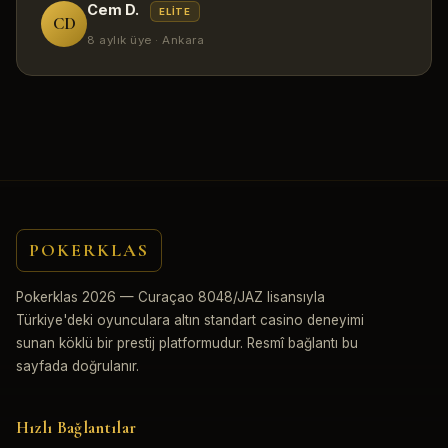
Cem D.
ELITE
CD
8 aylık üye · Ankara
POKERKLAS
Pokerklas 2026 — Curaçao 8048/JAZ lisansıyla
Türkiye'deki oyunculara altın standart casino deneyimi
sunan köklü bir prestij platformudur. Resmî bağlantı bu
sayfada doğrulanır.
Hızlı Bağlantılar