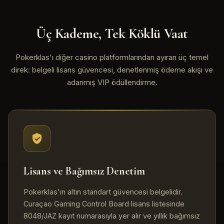
Üç Kademe, Tek Köklü Vaat
Pokerklas'ı diğer casino platformlarından ayıran üç temel
direk: belgeli lisans güvencesi, denetlenmiş ödeme akışı ve
adanmış VIP ödüllendirme.
Lisans ve Bağımsız Denetim
Pokerklas'ın altın standart güvencesi belgelidir.
Curaçao Gaming Control Board lisans listesinde
8048/JAZ kayıt numarasıyla yer alır ve yıllık bağımsız