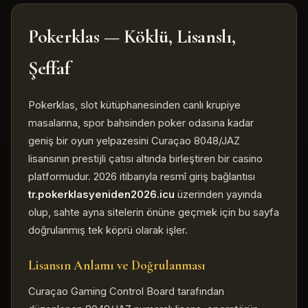
Pokerklas — Köklü, Lisanslı,
Şeffaf
Pokerklas, slot kütüphanesinden canlı krupiye
masalarına, spor bahsinden poker odasına kadar
geniş bir oyun yelpazesini Curaçao 8048/JAZ
lisansının prestijli çatısı altında birleştiren bir casino
platformudur. 2026 itibarıyla resmî giriş bağlantısı
tr.pokerklasyeniden2026.icu
üzerinden yayında
olup, sahte ayna sitelerin önüne geçmek için bu sayfa
doğrulanmış tek köprü olarak işler.
Lisansın Anlamı ve Doğrulanması
Curaçao Gaming Control Board tarafından