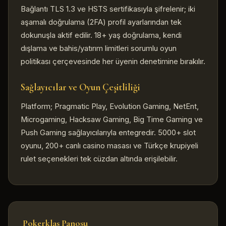
Bağlantı TLS 1.3 ve HSTS sertifikasıyla şifrelenir; iki
aşamalı doğrulama (2FA) profil ayarlarından tek
dokunuşla aktif edilir. 18+ yaş doğrulama, kendi
dışlama ve bahis/yatırım limitleri sorumlu oyun
politikası çerçevesinde her üyenin denetimine bırakılır.
Sağlayıcılar ve Oyun Çeşitliliği
Platform; Pragmatic Play, Evolution Gaming, NetEnt,
Microgaming, Hacksaw Gaming, Big Time Gaming ve
Push Gaming sağlayıcılarıyla entegredir. 5000+ slot
oyunu, 200+ canlı casino masası ve Türkçe krupiyeli
rulet seçenekleri tek cüzdan altında erişilebilir.
Pokerklas Panosu