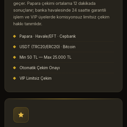
geçer. Papara çekimi ortalama 12 dakikada
sonuçlanır; banka havalesinde 24 saatte garantili
işlem ve VIP üyelerde komisyonsuz limitsiz çekim
hakkı tanımlıdır.
Papara · Havale/EFT · Cepbank
USDT (TRC20/ERC20) · Bitcoin
Min 50 TL — Max 25.000 TL
Otomatik Çekim Onayı
VIP Limitsiz Çekim