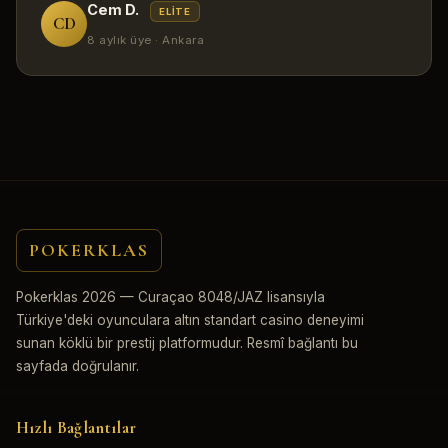
Cem D.
ELITE
CD
8 aylık üye · Ankara
POKERKLAS
Pokerklas 2026 — Curaçao 8048/JAZ lisansıyla
Türkiye'deki oyunculara altın standart casino deneyimi
sunan köklü bir prestij platformudur. Resmî bağlantı bu
sayfada doğrulanır.
Hızlı Bağlantılar