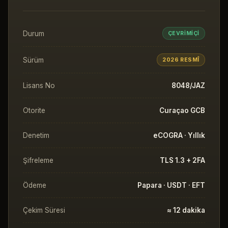
Durum
ÇEVRIMIÇI
Sürüm
2026 RESMÎ
Lisans No
8048/JAZ
Otorite
Curaçao GCB
Denetim
eCOGRA · Yıllık
Şifreleme
TLS 1.3 + 2FA
Ödeme
Papara · USDT · EFT
Çekim Süresi
≈ 12 dakika