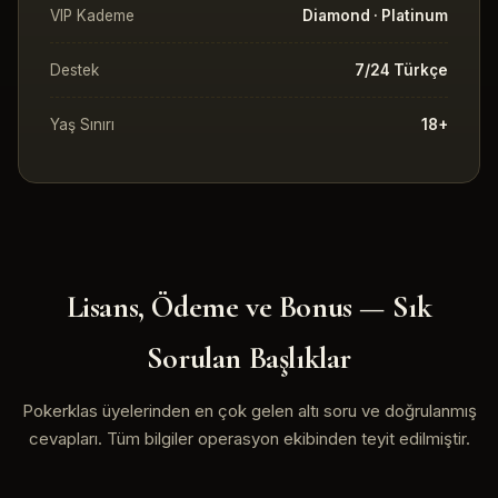
VIP Kademe
Diamond · Platinum
Destek
7/24 Türkçe
Yaş Sınırı
18+
Lisans, Ödeme ve Bonus — Sık
Sorulan Başlıklar
Pokerklas üyelerinden en çok gelen altı soru ve doğrulanmış
cevapları. Tüm bilgiler operasyon ekibinden teyit edilmiştir.