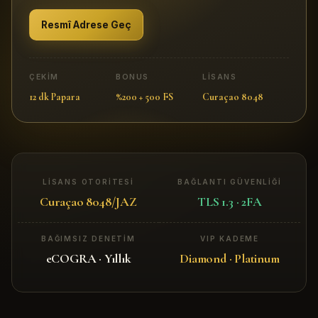
Resmî Adrese Geç
ÇEKIM
BONUS
LISANS
12 dk Papara
%200 + 500 FS
Curaçao 8048
LISANS OTORITESI
BAĞLANTI GÜVENLIĞI
Curaçao 8048/JAZ
TLS 1.3 · 2FA
BAĞIMSIZ DENETIM
VIP KADEME
eCOGRA · Yıllık
Diamond · Platinum