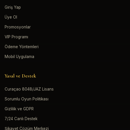
Giriş Yap
Üye Ol
Promosyonlar
VIP Programı
Ödeme Yöntemleri
Mobil Uygulama
Yasal ve Destek
Curaçao 8048/JAZ Lisans
Sorumlu Oyun Politikası
Gizlilik ve GDPR
7/24 Canlı Destek
Şikayet Çözüm Merkezi