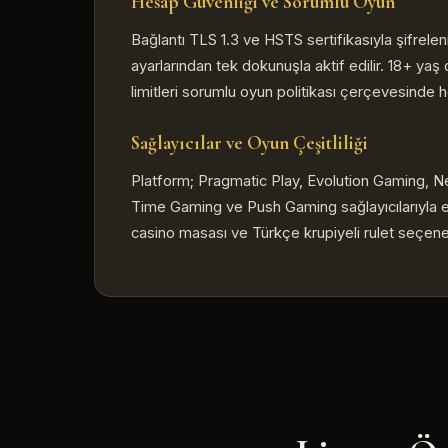
Hesap Güvenliği ve Sorumlu Oyun
Bağlantı TLS 1.3 ve HSTS sertifikasıyla şifrelen
ayarlarından tek dokunuşla aktif edilir. 18+ ya
limitleri sorumlu oyun politikası çerçevesinde h
Sağlayıcılar ve Oyun Çeşitliliği
Platform; Pragmatic Play, Evolution Gaming, 
Time Gaming ve Push Gaming sağlayıcılarıyla e
casino masası ve Türkçe krupiyeli rulet seçenekl