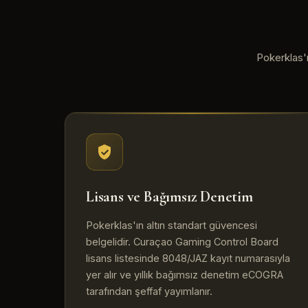
Pokerklas'ı
Lisans ve Bağımsız Denetim
Pokerklas'ın altın standart güvencesi
belgelidir. Curaçao Gaming Control Board
lisans listesinde 8048/JAZ kayıt numarasıyla
yer alır ve yıllık bağımsız denetim eCOGRA
tarafından şeffaf yayımlanır.