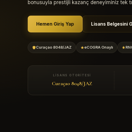
bonusuyla prestijli kazanç deneyiminiz tek tı
Hemen Giriş Yap
Lisans Belgesini 
Curaçao 8048/JAZ
eCOGRA Onaylı
RNG
LISANS OTORITESI
Curaçao 8048/JAZ