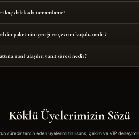
ri kaç dakikada tamamlanır?
eldin paketinin içeriği ve çevrim koşulu nedir?
tına nasıl ulaşılır, yanıt süresi nedir?
Köklü Üyelerimizin Sözü
zun süredir tercih eden üyelerimizin lisans, çekim ve VIP deneyimi