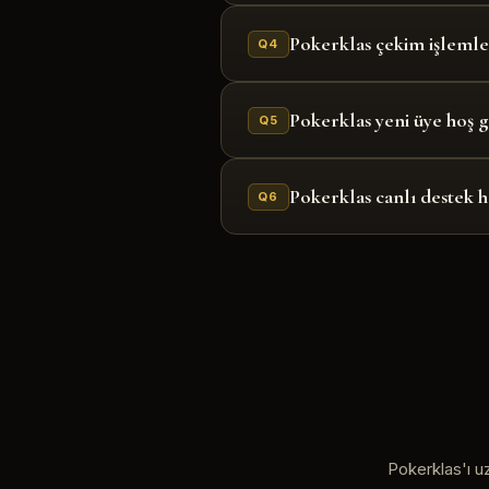
Pokerklas çekim işlemle
Q4
Pokerklas yeni üye hoş g
Q5
Pokerklas canlı destek hat
Q6
Pokerklas'ı u