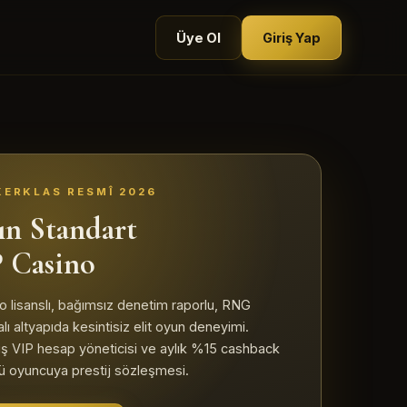
Üye Ol
Giriş Yap
KERKLAS RESMÎ 2026
ın Standart
 Casino
 lisanslı, bağımsız denetim raporlu, RNG
kalı altyapıda kesintisiz elit oyun deneyimi.
ş VIP hesap yöneticisi ve aylık %15 cashback
lü oyuncuya prestij sözleşmesi.