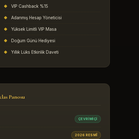
VIP Cashback %15
Adanmış Hesap Yöneticisi
Yüksek Limitli VIP Masa
Doğum Günü Hediyesi
Yıllık Lüks Etkinlik Daveti
las Panosu
ÇEVRIMIÇI
2026 RESMÎ