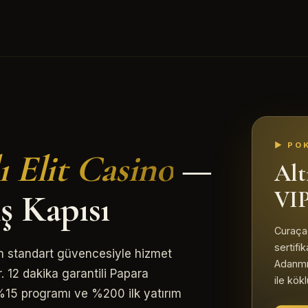
▶ PO
ı Elit Casino
—
Alt
VIP
ş Kapısı
Curaçao
sertifi
ın standart güvencesiyle hizmet
Adanmı
. 12 dakika garantili Papara
ile kök
 %15 programı ve %200 ilk yatırım