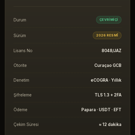
Durum
ÇEVRIMIÇI
Sürüm
2026 RESMÎ
Lisans No
8048/JAZ
Otorite
Curaçao GCB
Denetim
eCOGRA · Yıllık
Şifreleme
TLS 1.3 + 2FA
Ödeme
Papara · USDT · EFT
Çekim Süresi
≈ 12 dakika