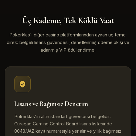
Üç Kademe, Tek Köklü Vaat
Pokerklas'ı diğer casino platformlarından ayıran üç temel
direk: belgeli lisans güvencesi, denetlenmiş ödeme akışı ve
adanmış VIP ödüllendirme.
Lisans ve Bağımsız Denetim
Pokerklas'ın altın standart güvencesi belgelidir.
Curaçao Gaming Control Board lisans listesinde
8048/JAZ kayıt numarasıyla yer alır ve yıllık bağımsız