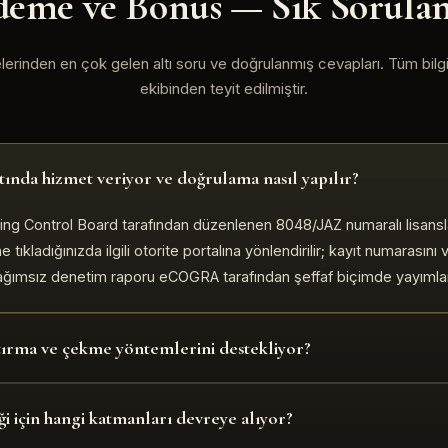
deme ve Bonus — Sık Sorulan
lerinden en çok gelen altı soru ve doğrulanmış cevapları. Tüm bilg
ekibinden teyit edilmiştir.
ltında hizmet veriyor ve doğrulama nasıl yapılır?
ng Control Board tarafından düzenlenen 8048/JAZ numaralı lisansl
 tıkladığınızda ilgili otorite portalına yönlendirilir; kayıt numarasını
ık bağımsız denetim raporu eCOGRA tarafından şeffaf biçimde yayımlan
tırma ve çekme yöntemlerini destekliyor?
i için hangi katmanları devreye alıyor?