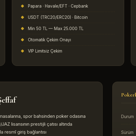
Papara · Havale/EFT · Cepbank
USDT (TRC20/ERC20) · Bitcoin
Min 50 TL — Max 25.000 TL
Otomatik Çekim Onayı
VIP Limitsiz Çekim
Pokerk
effaf
 masalarına, spor bahsinden poker odasına
Durum
Z lisansının prestijli çatısı altında
la resmî giriş bağlantısı
Sürüm