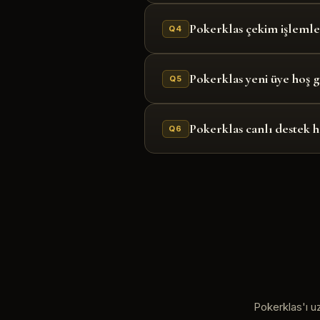
Pokerklas çekim işlemle
Q4
Pokerklas yeni üye hoş g
Q5
Pokerklas canlı destek hat
Q6
Pokerklas'ı u