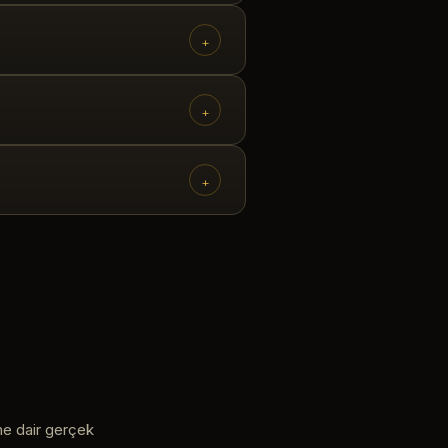
+
+
+
ne dair gerçek