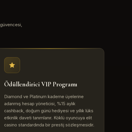
s güvencesi,
Ödüllendirici VIP Programı
Diamond ve Platinum kademe üyelerine
adanmış hesap yöneticisi, %15 aylık
cashback, doğum günü hediyesi ve yıllık lüks
etkinlik daveti tanımlanır. Köklü oyuncuya elit
casino standardında bir prestij sözleşmesidir.