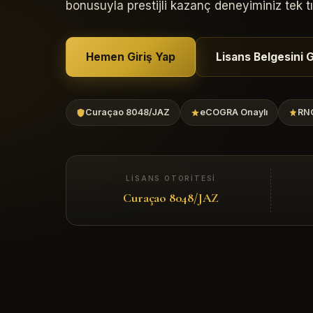
bonusuyla prestijli kazanç deneyiminiz tek tı
Hemen Giriş Yap
Lisans Belgesini 
Curaçao 8048/JAZ
eCOGRA Onaylı
RNG
LISANS OTORITESI
Curaçao 8048/JAZ