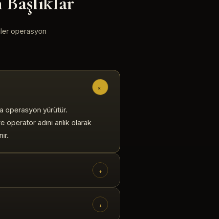
 Başlıklar
iler operasyon
+
a operasyon yürütür.
 ve operatör adını anlık olarak
ır.
+
+