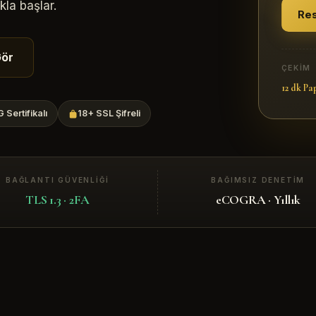
kla başlar.
Re
Gör
ÇEKIM
12 dk Pa
 Sertifikalı
18+ SSL Şifreli
BAĞLANTI GÜVENLIĞI
BAĞIMSIZ DENETIM
TLS 1.3 · 2FA
eCOGRA · Yıllık