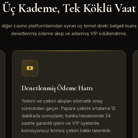
Üç Kademe, Tek Köklü Vaat
 diğer casino platformlarından ayıran üç temel direk: belgeli lisan
denetlenmiş ödeme akışı ve adanmış VIP ödüllendirme.
Denetlenmiş Ödeme Hattı
Yatırım ve çekim akışları otomatik onay
sürecinden geçer. Papara çekimi ortalama 12
dakikada sonuçlanır; banka havalesinde 24
saatte garantili işlem ve VIP üyelerde
komisyonsuz limitsiz çekim hakkı tanımlıdır.