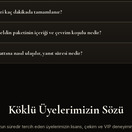
ri kaç dakikada tamamlanır?
eldin paketinin içeriği ve çevrim koşulu nedir?
tına nasıl ulaşılır, yanıt süresi nedir?
Köklü Üyelerimizin Sözü
zun süredir tercih eden üyelerimizin lisans, çekim ve VIP deneyimi