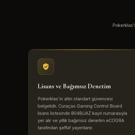
Pokerklas'ı
Lisans ve Bağımsız Denetim
Pokerklas'ın altın standart güvencesi
belgelidir. Curaçao Gaming Control Board
lisans listesinde 8048/JAZ kayıt numarasıyla
yer alır ve yıllık bağımsız denetim eCOGRA
tarafından şeffaf yayımlanır.