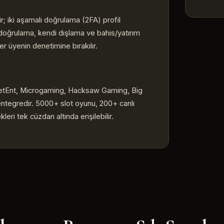
ir; iki aşamalı doğrulama (2FA) profil
ş doğrulama, kendi dışlama ve bahis/yatırım
er üyenin denetimine bırakılır.
NetEnt, Microgaming, Hacksaw Gaming, Big
ntegredir. 5000+ slot oyunu, 200+ canlı
eri tek cüzdan altında erişilebilir.