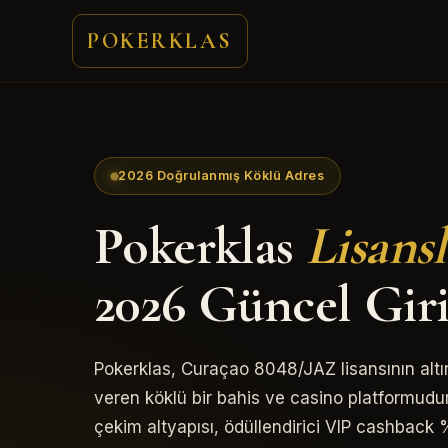
POKERKLAS
2026 Doğrulanmış Köklü Adres
Pokerklas
Lisansl
2026 Güncel Giri
Pokerklas, Curaçao 8048/JAZ lisansının alt
veren köklü bir bahis ve casino platformudur
çekim altyapısı, ödüllendirici VIP cashback