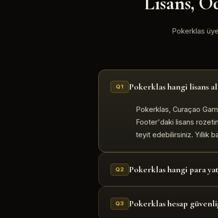
Lisans, Ö
Pokerklas üye
Pokerklas hangi lisans a
Q1
Pokerklas, Curaçao Gami
Footer'daki lisans rozetine
teyit edebilirsiniz. Yıll
Pokerklas hangi para ya
Q2
Pokerklas hesap güvenliğ
Q3