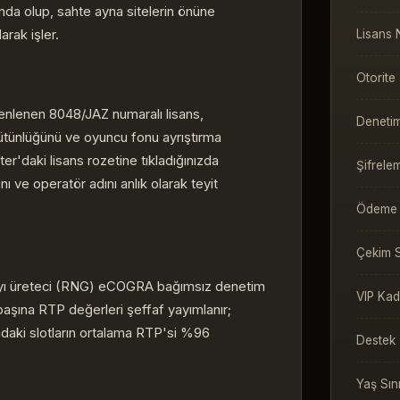
da olup, sahte ayna sitelerin önüne
rak işler.
Lisans 
Otorite
nlenen 8048/JAZ numaralı lisans,
Deneti
 bütünlüğünü ve oyuncu fonu ayrıştırma
oter'daki lisans rozetine tıkladığınızda
Şifrele
nı ve operatör adını anlık olarak teyit
Ödeme
Çekim S
 sayı üreteci (RNG) eCOGRA bağımsız denetim
VIP Ka
n başına RTP değerleri şeffaf yayımlanır;
ndaki slotların ortalama RTP'si %96
Destek
Yaş Sını