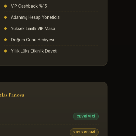
VIP Cashback %15
Adanmış Hesap Yöneticisi
Yüksek Limitli VIP Masa
Doğum Günü Hediyesi
Yıllık Lüks Etkinlik Daveti
las Panosu
ÇEVRIMIÇI
2026 RESMÎ