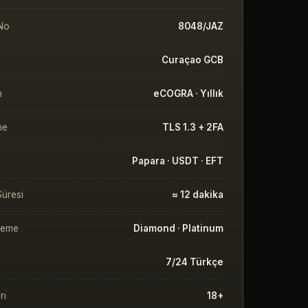
No
8048/JAZ
Curaçao GCB
m
eCOGRA · Yıllık
me
TLS 1.3 + 2FA
Papara · USDT · EFT
üresi
≈ 12 dakika
deme
Diamond · Platinum
7/24 Türkçe
rı
18+