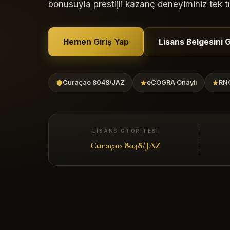
bonusuyla prestijli kazanç deneyiminiz tek tı
Hemen Giriş Yap
Lisans Belgesini 
Curaçao 8048/JAZ
eCOGRA Onaylı
RNG
LISANS OTORITESI
Curaçao 8048/JAZ