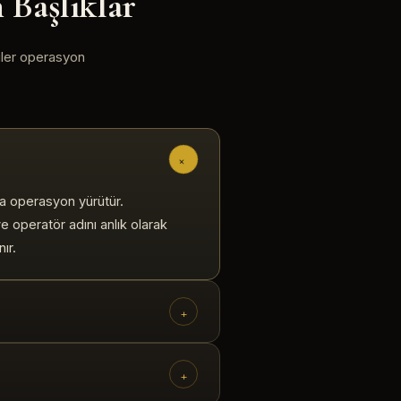
 Başlıklar
iler operasyon
+
a operasyon yürütür.
 ve operatör adını anlık olarak
ır.
+
+