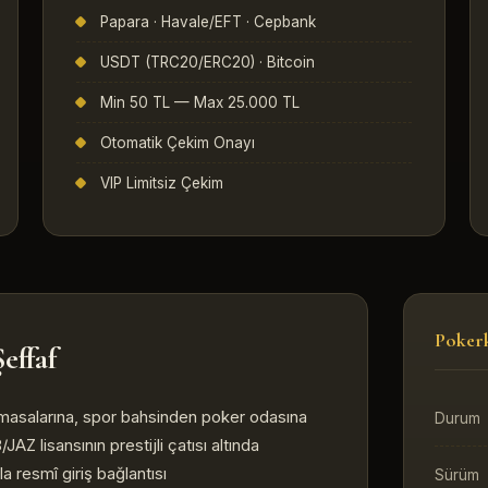
Papara · Havale/EFT · Cepbank
USDT (TRC20/ERC20) · Bitcoin
Min 50 TL — Max 25.000 TL
Otomatik Çekim Onayı
VIP Limitsiz Çekim
Pokerk
effaf
 masalarına, spor bahsinden poker odasına
Durum
Z lisansının prestijli çatısı altında
la resmî giriş bağlantısı
Sürüm