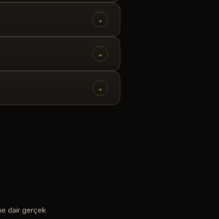
+
+
+
ne dair gerçek