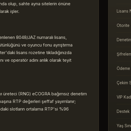
da olup, sahte ayna sitelerin önüne
rak işler.
Lisans 
Otorite
nlenen 8048/JAZ numaralı lisans,
Deneti
 bütünlüğünü ve oyuncu fonu ayrıştırma
oter'daki lisans rozetine tıkladığınızda
Şifrele
nı ve operatör adını anlık olarak teyit
Ödeme
Çekim S
 sayı üreteci (RNG) eCOGRA bağımsız denetim
VIP Ka
n başına RTP değerleri şeffaf yayımlanır;
ndaki slotların ortalama RTP'si %96
Destek
Yaş Sını