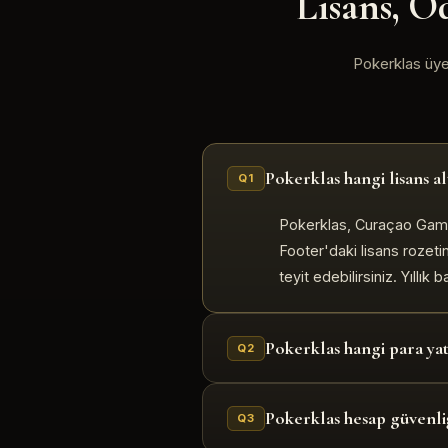
Lisans, Ö
Pokerklas üye
Pokerklas hangi lisans a
Q1
Pokerklas, Curaçao Gami
Footer'daki lisans rozetine
teyit edebilirsiniz. Yıll
Pokerklas hangi para ya
Q2
Pokerklas hesap güvenliğ
Q3