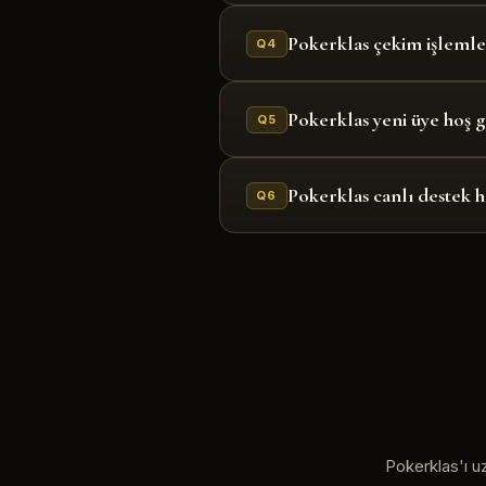
Pokerklas çekim işlemle
Q4
Pokerklas yeni üye hoş g
Q5
Pokerklas canlı destek hat
Q6
Pokerklas'ı u