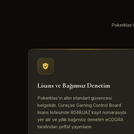
Pokerklas'ı
Lisans ve Bağımsız Denetim
Pokerklas'ın altın standart güvencesi
belgelidir. Curaçao Gaming Control Board
lisans listesinde 8048/JAZ kayıt numarasıyla
yer alır ve yıllık bağımsız denetim eCOGRA
tarafından şeffaf yayımlanır.