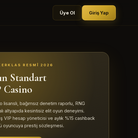
Üye Ol
Giriş Yap
KERKLAS RESMÎ 2026
ın Standart
 Casino
 lisanslı, bağımsız denetim raporlu, RNG
kalı altyapıda kesintisiz elit oyun deneyimi.
ş VIP hesap yöneticisi ve aylık %15 cashback
lü oyuncuya prestij sözleşmesi.