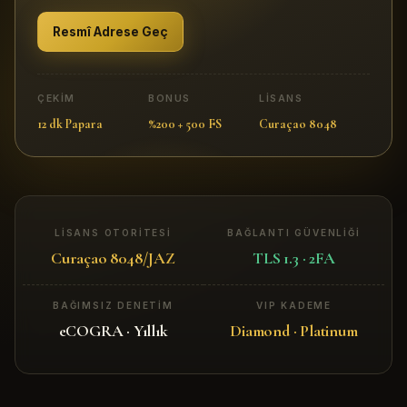
Resmî Adrese Geç
ÇEKIM
BONUS
LISANS
12 dk Papara
%200 + 500 FS
Curaçao 8048
LISANS OTORITESI
BAĞLANTI GÜVENLIĞI
Curaçao 8048/JAZ
TLS 1.3 · 2FA
BAĞIMSIZ DENETIM
VIP KADEME
eCOGRA · Yıllık
Diamond · Platinum