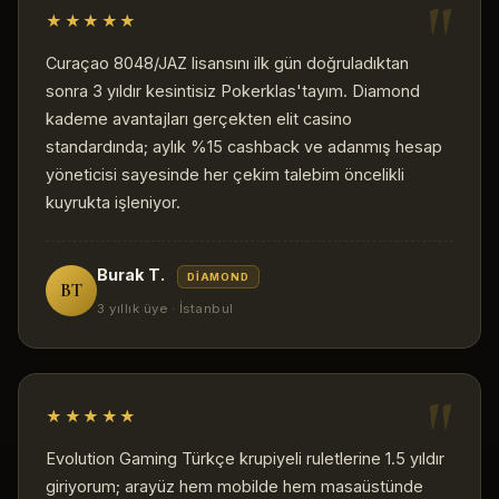
★★★★★
Curaçao 8048/JAZ lisansını ilk gün doğruladıktan
sonra 3 yıldır kesintisiz Pokerklas'tayım. Diamond
kademe avantajları gerçekten elit casino
standardında; aylık %15 cashback ve adanmış hesap
yöneticisi sayesinde her çekim talebim öncelikli
kuyrukta işleniyor.
Burak T.
DIAMOND
BT
3 yıllık üye · İstanbul
★★★★★
Evolution Gaming Türkçe krupiyeli ruletlerine 1.5 yıldır
giriyorum; arayüz hem mobilde hem masaüstünde