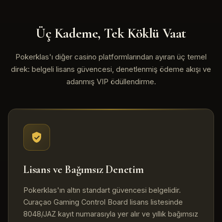
Üç Kademe, Tek Köklü Vaat
Pokerklas'ı diğer casino platformlarından ayıran üç temel
direk: belgeli lisans güvencesi, denetlenmiş ödeme akışı ve
adanmış VIP ödüllendirme.
Lisans ve Bağımsız Denetim
Pokerklas'ın altın standart güvencesi belgelidir.
Curaçao Gaming Control Board lisans listesinde
8048/JAZ kayıt numarasıyla yer alır ve yıllık bağımsız