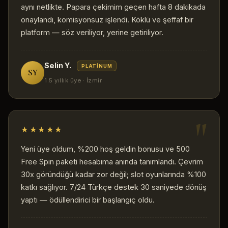
aynı netlikte. Papara çekimim geçen hafta 8 dakikada
onaylandı, komisyonsuz işlendi. Köklü ve şeffaf bir
platform — söz veriliyor, yerine getiriliyor.
Selin Y.
PLATINUM
SY
1.5 yıllık üye · İzmir
★★★★★
Yeni üye oldum, %200 hoş geldin bonusu ve 500
Free Spin paketi hesabıma anında tanımlandı. Çevrim
30x göründüğü kadar zor değil; slot oyunlarında %100
katkı sağlıyor. 7/24 Türkçe destek 30 saniyede dönüş
yaptı — ödüllendirici bir başlangıç oldu.