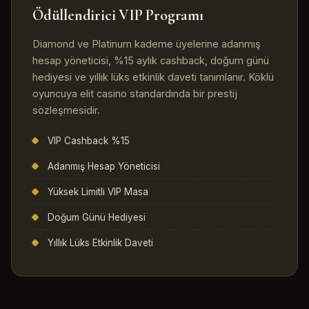
Ödüllendirici VIP Programı
Diamond ve Platinum kademe üyelerine adanmış
hesap yöneticisi, %15 aylık cashback, doğum günü
hediyesi ve yıllık lüks etkinlik daveti tanımlanır. Köklü
oyuncuya elit casino standardında bir prestij
sözleşmesidir.
VIP Cashback %15
Adanmış Hesap Yöneticisi
Yüksek Limitli VIP Masa
Doğum Günü Hediyesi
Yıllık Lüks Etkinlik Daveti