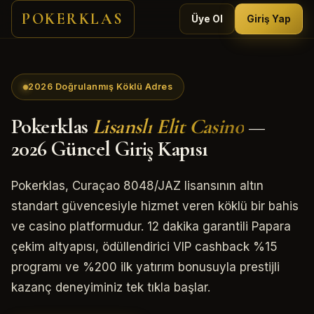
POKERKLAS
Üye Ol
Giriş Yap
2026 Doğrulanmış Köklü Adres
Pokerklas
Lisanslı Elit Casino
—
2026 Güncel Giriş Kapısı
Pokerklas, Curaçao 8048/JAZ lisansının altın
standart güvencesiyle hizmet veren köklü bir bahis
ve casino platformudur. 12 dakika garantili Papara
çekim altyapısı, ödüllendirici VIP cashback %15
programı ve %200 ilk yatırım bonusuyla prestijli
kazanç deneyiminiz tek tıkla başlar.