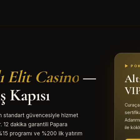
▶ PO
ı Elit Casino
—
Alt
VIP
ş Kapısı
Curaçao
sertifi
ın standart güvencesiyle hizmet
Adanmı
. 12 dakika garantili Papara
ile kök
 %15 programı ve %200 ilk yatırım