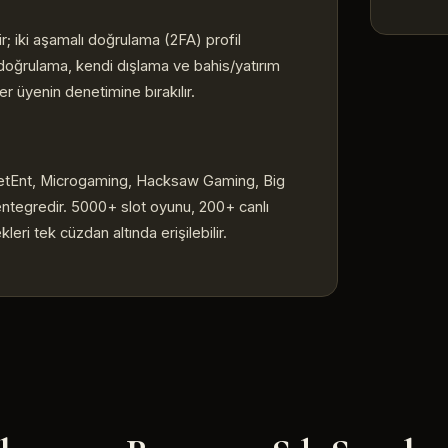
ir; iki aşamalı doğrulama (2FA) profil
ş doğrulama, kendi dışlama ve bahis/yatırım
er üyenin denetimine bırakılır.
NetEnt, Microgaming, Hacksaw Gaming, Big
ntegredir. 5000+ slot oyunu, 200+ canlı
eri tek cüzdan altında erişilebilir.