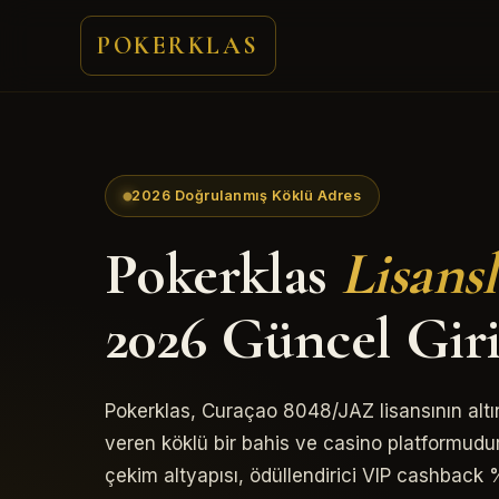
POKERKLAS
2026 Doğrulanmış Köklü Adres
Pokerklas
Lisansl
2026 Güncel Giri
Pokerklas, Curaçao 8048/JAZ lisansının alt
veren köklü bir bahis ve casino platformudur
çekim altyapısı, ödüllendirici VIP cashback