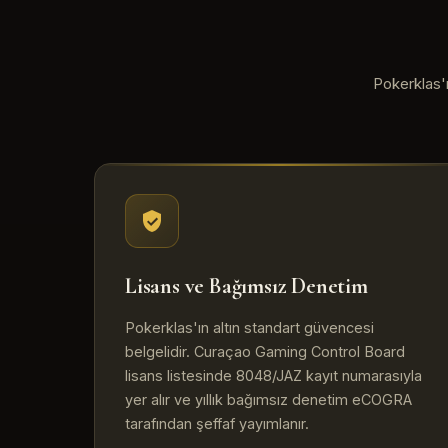
Pokerklas'ı
Lisans ve Bağımsız Denetim
Pokerklas'ın altın standart güvencesi
belgelidir. Curaçao Gaming Control Board
lisans listesinde 8048/JAZ kayıt numarasıyla
yer alır ve yıllık bağımsız denetim eCOGRA
tarafından şeffaf yayımlanır.