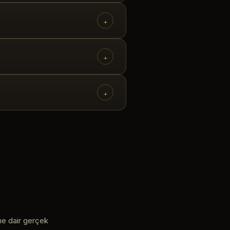
+
+
+
ne dair gerçek