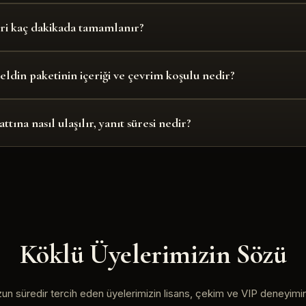
ri kaç dakikada tamamlanır?
eldin paketinin içeriği ve çevrim koşulu nedir?
tına nasıl ulaşılır, yanıt süresi nedir?
Köklü Üyelerimizin Sözü
zun süredir tercih eden üyelerimizin lisans, çekim ve VIP deneyimi