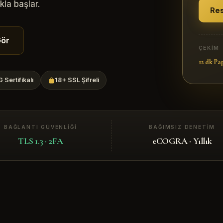
kla başlar.
Re
Gör
ÇEKIM
12 dk Pa
 Sertifikalı
18+ SSL Şifreli
BAĞLANTI GÜVENLIĞI
BAĞIMSIZ DENETIM
TLS 1.3 · 2FA
eCOGRA · Yıllık