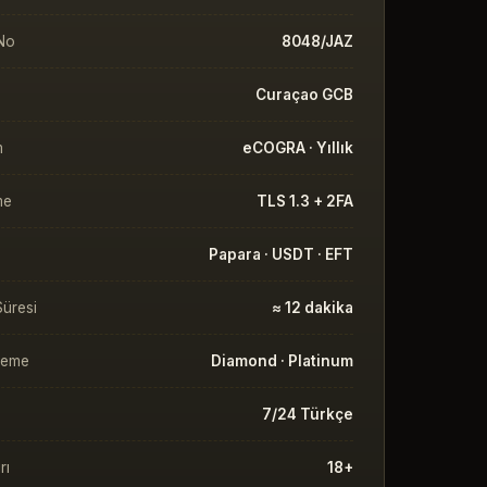
No
8048/JAZ
Curaçao GCB
m
eCOGRA · Yıllık
me
TLS 1.3 + 2FA
Papara · USDT · EFT
üresi
≈ 12 dakika
deme
Diamond · Platinum
7/24 Türkçe
rı
18+