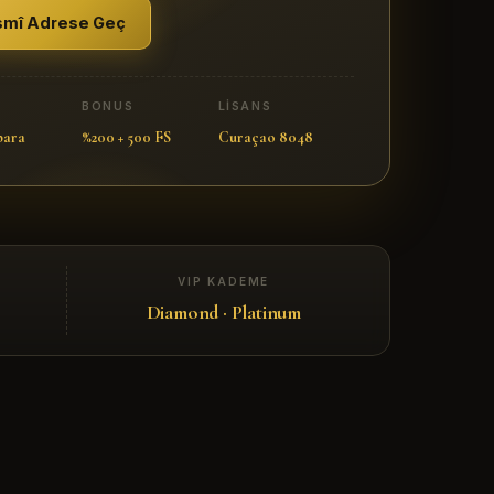
smî Adrese Geç
BONUS
LISANS
para
%200 + 500 FS
Curaçao 8048
VIP KADEME
Diamond · Platinum