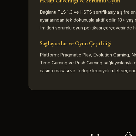
Hesap Güvenliği ve Sorumlu Oyun
Bağlantı TLS 1.3 ve HSTS sertifikasıyla şifrelen
ayarlarından tek dokunuşla aktif edilir. 18+ ya
limitleri sorumlu oyun politikası çerçevesinde h
Sağlayıcılar ve Oyun Çeşitliliği
Platform; Pragmatic Play, Evolution Gaming, 
Time Gaming ve Push Gaming sağlayıcılarıyla e
casino masası ve Türkçe krupiyeli rulet seçenekl