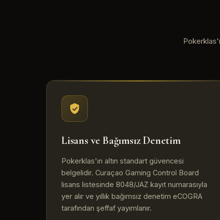
Pokerklas'ı
Lisans ve Bağımsız Denetim
Pokerklas'ın altın standart güvencesi
belgelidir. Curaçao Gaming Control Board
lisans listesinde 8048/JAZ kayıt numarasıyla
yer alır ve yıllık bağımsız denetim eCOGRA
tarafından şeffaf yayımlanır.