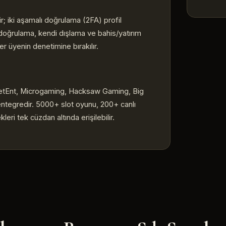
ir; iki aşamalı doğrulama (2FA) profil
ş doğrulama, kendi dışlama ve bahis/yatırım
er üyenin denetimine bırakılır.
NetEnt, Microgaming, Hacksaw Gaming, Big
ntegredir. 5000+ slot oyunu, 200+ canlı
eri tek cüzdan altında erişilebilir.