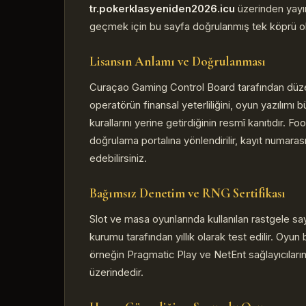
tr.pokerklasyeniden2026.icu
üzerinden yayın
geçmek için bu sayfa doğrulanmış tek köprü ola
Lisansın Anlamı ve Doğrulanması
Curaçao Gaming Control Board tarafından düze
operatörün finansal yeterliliğini, oyun yazılımı
kurallarını yerine getirdiğinin resmî kanıtıdır. Fo
doğrulama portalına yönlendirilir, kayıt numarası
edebilirsiniz.
Bağımsız Denetim ve RNG Sertifikası
Slot ve masa oyunlarında kullanılan rastgele
kurumu tarafından yıllık olarak test edilir. Oyu
örneğin Pragmatic Play ve NetEnt sağlayıcıları
üzerindedir.