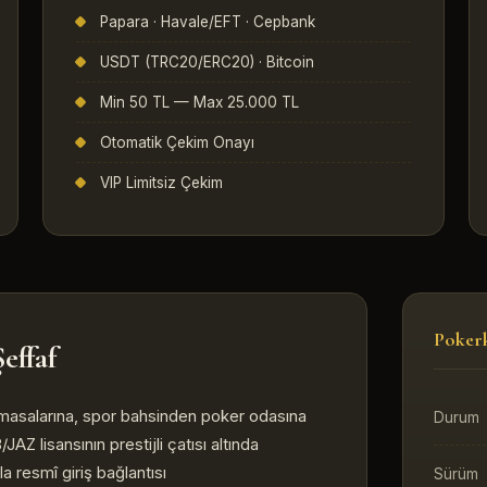
Papara · Havale/EFT · Cepbank
USDT (TRC20/ERC20) · Bitcoin
Min 50 TL — Max 25.000 TL
Otomatik Çekim Onayı
VIP Limitsiz Çekim
Pokerk
effaf
 masalarına, spor bahsinden poker odasına
Durum
Z lisansının prestijli çatısı altında
la resmî giriş bağlantısı
Sürüm