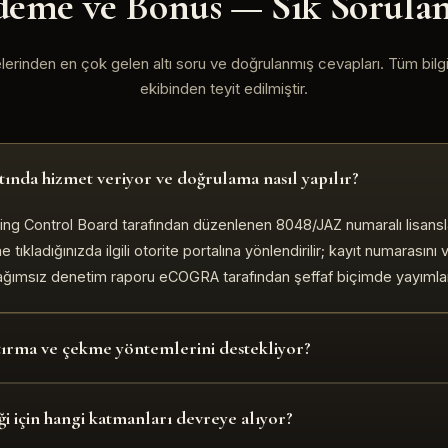
deme ve Bonus — Sık Sorulan
lerinden en çok gelen altı soru ve doğrulanmış cevapları. Tüm bilg
ekibinden teyit edilmiştir.
ltında hizmet veriyor ve doğrulama nasıl yapılır?
ng Control Board tarafından düzenlenen 8048/JAZ numaralı lisansl
 tıkladığınızda ilgili otorite portalına yönlendirilir; kayıt numarasını
ık bağımsız denetim raporu eCOGRA tarafından şeffaf biçimde yayımlan
tırma ve çekme yöntemlerini destekliyor?
i için hangi katmanları devreye alıyor?