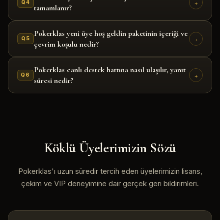
+
Q4
tamamlanır?
Pokerklas yeni üye hoş geldin paketinin içeriği ve
+
Q5
çevrim koşulu nedir?
Pokerklas canlı destek hattına nasıl ulaşılır, yanıt
+
Q6
süresi nedir?
Köklü Üyelerimizin Sözü
Pokerklas'ı uzun süredir tercih eden üyelerimizin lisans,
çekim ve VIP deneyimine dair gerçek geri bildirimleri.