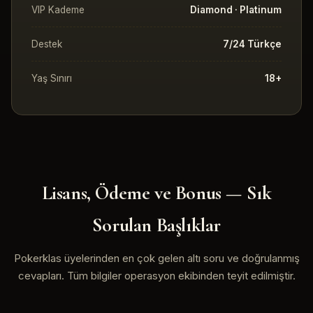
VIP Kademe
Diamond · Platinum
Destek
7/24 Türkçe
Yaş Sınırı
18+
Lisans, Ödeme ve Bonus — Sık
Sorulan Başlıklar
Pokerklas üyelerinden en çok gelen altı soru ve doğrulanmış
cevapları. Tüm bilgiler operasyon ekibinden teyit edilmiştir.