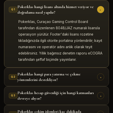
Pokerklas hangi lisans altında hizmet veriyor ve
+
Q1
doğrulama nasıl yapılır?
Pokerklas, Curaçao Gaming Control Board
tarafından düzenlenen 8048/JAZ numaralı lisansla
operasyon yürütür. Footer'daki lisans rozetine
tıkladığınızda ilgili otorite portalına yönlendirilir; kayıt
numarasını ve operatör adını anlık olarak teyit
edebilirsiniz. Yıllık bağımsız denetim raporu eCOGRA
tarafından şeffaf biçimde yayımlanır.
Pokerklas hangi para yatırma ve çekme
+
Q2
yöntemlerini destekliyor?
Pokerklas hesap güvenliği için hangi katmanları
+
Q3
devreye alıyor?
Pokerklas çekim işlemleri kaç dakikada