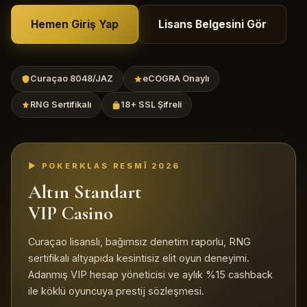
Hemen Giriş Yap
Lisans Belgesini Gör
Curaçao 8048/JAZ
eCOGRA Onaylı
RNG Sertifikalı
18+ SSL Şifreli
▶ POKERKLAS RESMÎ 2026
Altın Standart
VIP Casino
Curaçao lisanslı, bağımsız denetim raporlu, RNG
sertifikalı altyapıda kesintisiz elit oyun deneyimi.
Adanmış VIP hesap yöneticisi ve aylık %15 cashback
ile köklü oyuncuya prestij sözleşmesi.