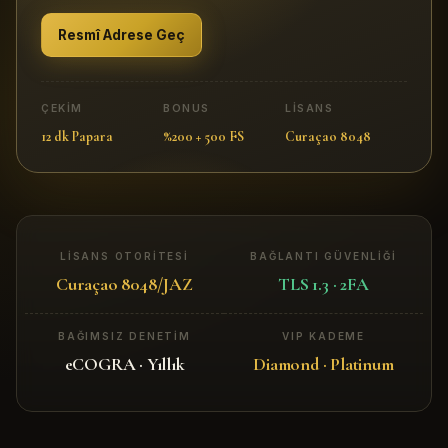
Resmî Adrese Geç
ÇEKIM
BONUS
LISANS
12 dk Papara
%200 + 500 FS
Curaçao 8048
LISANS OTORITESI
BAĞLANTI GÜVENLIĞI
Curaçao 8048/JAZ
TLS 1.3 · 2FA
BAĞIMSIZ DENETIM
VIP KADEME
eCOGRA · Yıllık
Diamond · Platinum