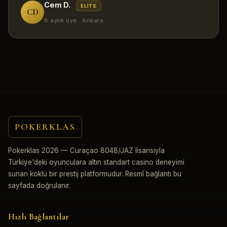
Cem D.
ELITE
CD
8 aylık üye · Ankara
POKERKLAS
Pokerklas 2026 — Curaçao 8048/JAZ lisansıyla
Türkiye'deki oyunculara altın standart casino deneyimi
sunan köklü bir prestij platformudur. Resmî bağlantı bu
sayfada doğrulanır.
Hızlı Bağlantılar