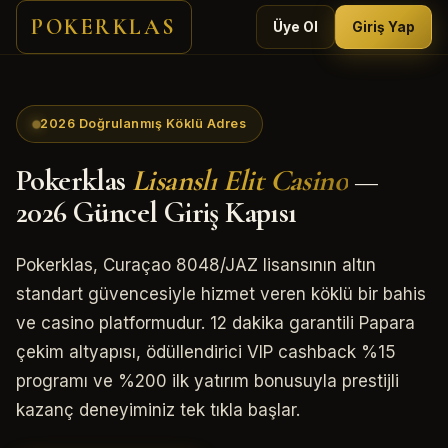
POKERKLAS
Üye Ol
Giriş Yap
2026 Doğrulanmış Köklü Adres
Pokerklas
Lisanslı Elit Casino
—
2026 Güncel Giriş Kapısı
Pokerklas, Curaçao 8048/JAZ lisansının altın
standart güvencesiyle hizmet veren köklü bir bahis
ve casino platformudur. 12 dakika garantili Papara
çekim altyapısı, ödüllendirici VIP cashback %15
programı ve %200 ilk yatırım bonusuyla prestijli
kazanç deneyiminiz tek tıkla başlar.