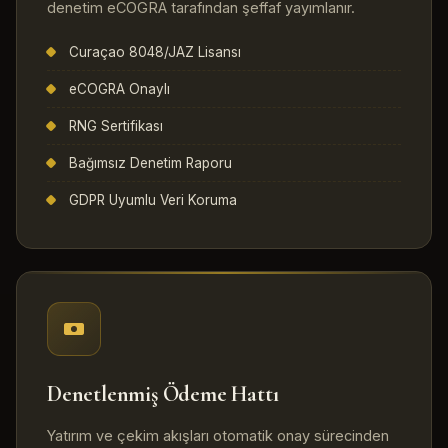
denetim eCOGRA tarafından şeffaf yayımlanır.
Curaçao 8048/JAZ Lisansı
eCOGRA Onaylı
RNG Sertifikası
Bağımsız Denetim Raporu
GDPR Uyumlu Veri Koruma
Denetlenmiş Ödeme Hattı
Yatırım ve çekim akışları otomatik onay sürecinden