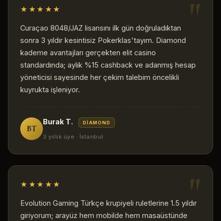
★★★★★
Curaçao 8048/JAZ lisansını ilk gün doğruladıktan
sonra 3 yıldır kesintisiz Pokerklas'tayım. Diamond
kademe avantajları gerçekten elit casino
standardında; aylık %15 cashback ve adanmış hesap
yöneticisi sayesinde her çekim talebim öncelikli
kuyrukta işleniyor.
Burak T.
DIAMOND
BT
3 yıllık üye · İstanbul
★★★★★
Evolution Gaming Türkçe krupiyeli ruletlerine 1.5 yıldır
giriyorum; arayüz hem mobilde hem masaüstünde