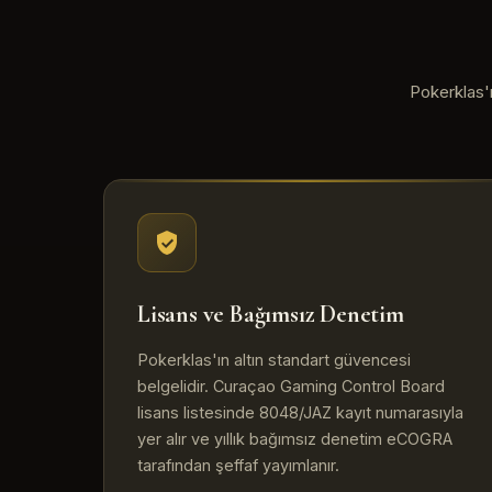
Pokerklas'ı
Lisans ve Bağımsız Denetim
Pokerklas'ın altın standart güvencesi
belgelidir. Curaçao Gaming Control Board
lisans listesinde 8048/JAZ kayıt numarasıyla
yer alır ve yıllık bağımsız denetim eCOGRA
tarafından şeffaf yayımlanır.