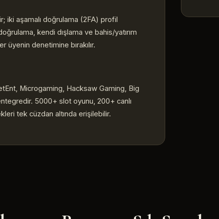
ir; iki aşamalı doğrulama (2FA) profil
ş doğrulama, kendi dışlama ve bahis/yatırım
er üyenin denetimine bırakılır.
NetEnt, Microgaming, Hacksaw Gaming, Big
ntegredir. 5000+ slot oyunu, 200+ canlı
eri tek cüzdan altında erişilebilir.