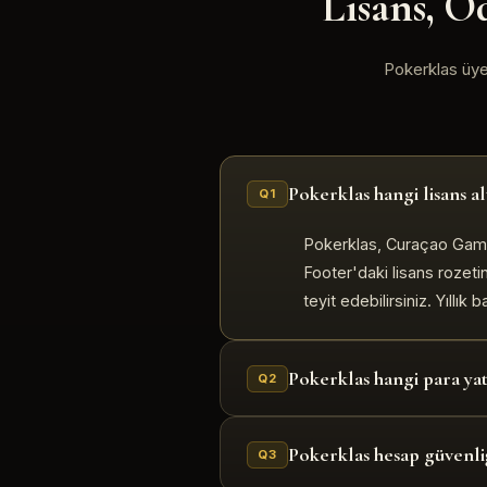
Lisans, Ö
Pokerklas üye
Pokerklas hangi lisans a
Q1
Pokerklas, Curaçao Gami
Footer'daki lisans rozetine
teyit edebilirsiniz. Yıll
Pokerklas hangi para ya
Q2
Pokerklas hesap güvenliğ
Q3