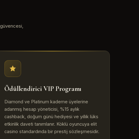
s güvencesi,
Ödüllendirici VIP Programı
Diamond ve Platinum kademe üyelerine
adanmış hesap yöneticisi, %15 aylık
cashback, doğum günü hediyesi ve yıllık lüks
etkinlik daveti tanımlanır. Köklü oyuncuya elit
casino standardında bir prestij sözleşmesidir.