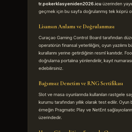
tr.pokerklasyeniden2026.icu
üzerinden yayın
geçmek için bu sayfa doğrulanmış tek köprü ola
Lisansın Anlamı ve Doğrulanması
Curaçao Gaming Control Board tarafından düze
operatörün finansal yeterliliğini, oyun yazılımı
kurallarını yerine getirdiğinin resmî kanıtıdır. Fo
doğrulama portalına yönlendirilir, kayıt numarası
edebilirsiniz.
Bağımsız Denetim ve RNG Sertifikası
Slot ve masa oyunlarında kullanılan rastgele
kurumu tarafından yıllık olarak test edilir. Oyu
örneğin Pragmatic Play ve NetEnt sağlayıcıları
üzerindedir.