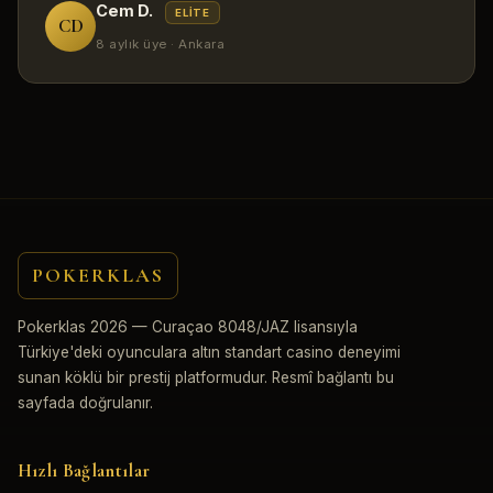
Cem D.
ELITE
CD
8 aylık üye · Ankara
POKERKLAS
Pokerklas 2026 — Curaçao 8048/JAZ lisansıyla
Türkiye'deki oyunculara altın standart casino deneyimi
sunan köklü bir prestij platformudur. Resmî bağlantı bu
sayfada doğrulanır.
Hızlı Bağlantılar