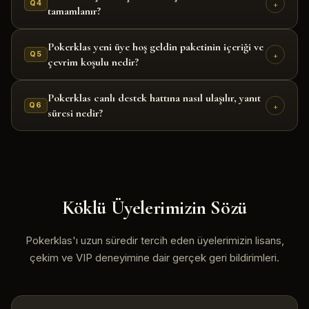
+
Q4
tamamlanır?
Pokerklas yeni üye hoş geldin paketinin içeriği ve
+
Q5
çevrim koşulu nedir?
Pokerklas canlı destek hattına nasıl ulaşılır, yanıt
+
Q6
süresi nedir?
Köklü Üyelerimizin Sözü
Pokerklas'ı uzun süredir tercih eden üyelerimizin lisans,
çekim ve VIP deneyimine dair gerçek geri bildirimleri.