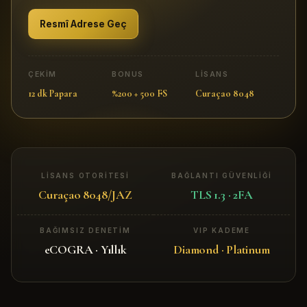
Resmî Adrese Geç
ÇEKIM
BONUS
LISANS
12 dk Papara
%200 + 500 FS
Curaçao 8048
LISANS OTORITESI
BAĞLANTI GÜVENLIĞI
Curaçao 8048/JAZ
TLS 1.3 · 2FA
BAĞIMSIZ DENETIM
VIP KADEME
eCOGRA · Yıllık
Diamond · Platinum