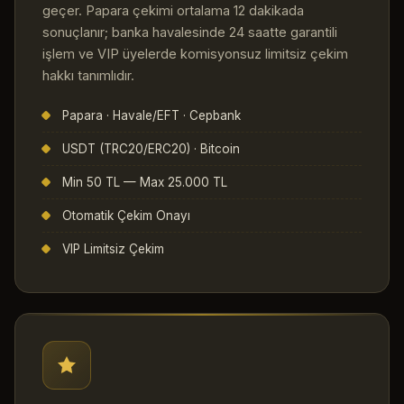
geçer. Papara çekimi ortalama 12 dakikada
sonuçlanır; banka havalesinde 24 saatte garantili
işlem ve VIP üyelerde komisyonsuz limitsiz çekim
hakkı tanımlıdır.
Papara · Havale/EFT · Cepbank
USDT (TRC20/ERC20) · Bitcoin
Min 50 TL — Max 25.000 TL
Otomatik Çekim Onayı
VIP Limitsiz Çekim