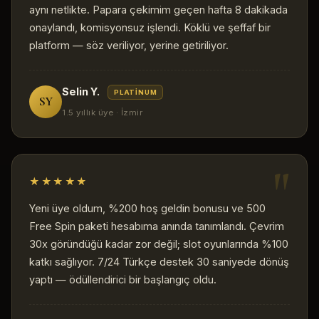
aynı netlikte. Papara çekimim geçen hafta 8 dakikada
onaylandı, komisyonsuz işlendi. Köklü ve şeffaf bir
platform — söz veriliyor, yerine getiriliyor.
Selin Y.
PLATINUM
SY
1.5 yıllık üye · İzmir
★★★★★
Yeni üye oldum, %200 hoş geldin bonusu ve 500
Free Spin paketi hesabıma anında tanımlandı. Çevrim
30x göründüğü kadar zor değil; slot oyunlarında %100
katkı sağlıyor. 7/24 Türkçe destek 30 saniyede dönüş
yaptı — ödüllendirici bir başlangıç oldu.