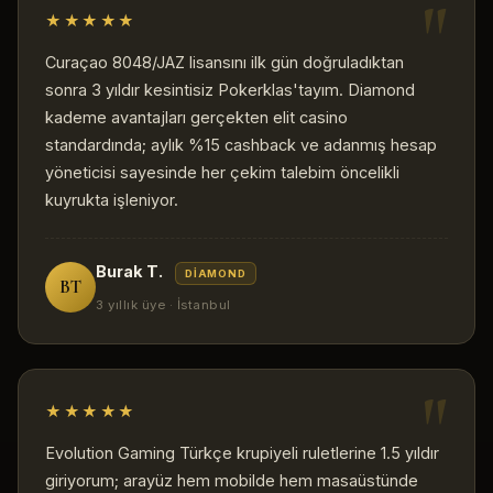
★★★★★
Curaçao 8048/JAZ lisansını ilk gün doğruladıktan
sonra 3 yıldır kesintisiz Pokerklas'tayım. Diamond
kademe avantajları gerçekten elit casino
standardında; aylık %15 cashback ve adanmış hesap
yöneticisi sayesinde her çekim talebim öncelikli
kuyrukta işleniyor.
Burak T.
DIAMOND
BT
3 yıllık üye · İstanbul
★★★★★
Evolution Gaming Türkçe krupiyeli ruletlerine 1.5 yıldır
giriyorum; arayüz hem mobilde hem masaüstünde