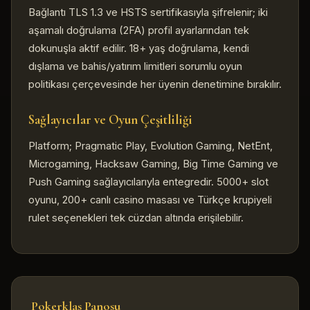
Bağlantı TLS 1.3 ve HSTS sertifikasıyla şifrelenir; iki
aşamalı doğrulama (2FA) profil ayarlarından tek
dokunuşla aktif edilir. 18+ yaş doğrulama, kendi
dışlama ve bahis/yatırım limitleri sorumlu oyun
politikası çerçevesinde her üyenin denetimine bırakılır.
Sağlayıcılar ve Oyun Çeşitliliği
Platform; Pragmatic Play, Evolution Gaming, NetEnt,
Microgaming, Hacksaw Gaming, Big Time Gaming ve
Push Gaming sağlayıcılarıyla entegredir. 5000+ slot
oyunu, 200+ canlı casino masası ve Türkçe krupiyeli
rulet seçenekleri tek cüzdan altında erişilebilir.
Pokerklas Panosu