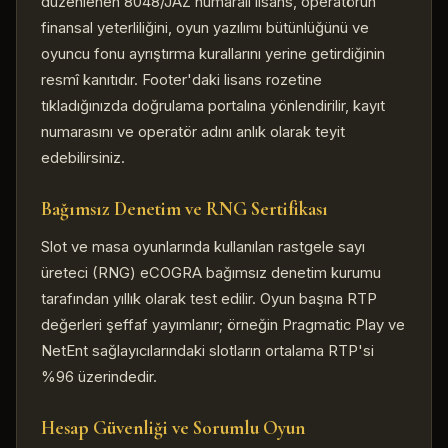
düzenlenen 8048/JAZ numaralı lisans, operatörün
finansal yeterliliğini, oyun yazılımı bütünlüğünü ve
oyuncu fonu ayrıştırma kurallarını yerine getirdiğinin
resmî kanıtıdır. Footer'daki lisans rozetine
tıkladığınızda doğrulama portalına yönlendirilir, kayıt
numarasını ve operatör adını anlık olarak teyit
edebilirsiniz.
Bağımsız Denetim ve RNG Sertifikası
Slot ve masa oyunlarında kullanılan rastgele sayı
üreteci (RNG) eCOGRA bağımsız denetim kurumu
tarafından yıllık olarak test edilir. Oyun başına RTP
değerleri şeffaf yayımlanır; örneğin Pragmatic Play ve
NetEnt sağlayıcılarındaki slotların ortalama RTP'si
%96 üzerindedir.
Hesap Güvenliği ve Sorumlu Oyun