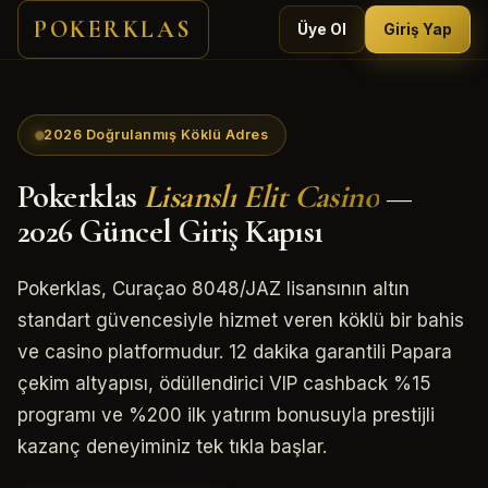
POKERKLAS
Üye Ol
Giriş Yap
2026 Doğrulanmış Köklü Adres
Pokerklas
Lisanslı Elit Casino
—
2026 Güncel Giriş Kapısı
Pokerklas, Curaçao 8048/JAZ lisansının altın
standart güvencesiyle hizmet veren köklü bir bahis
ve casino platformudur. 12 dakika garantili Papara
çekim altyapısı, ödüllendirici VIP cashback %15
programı ve %200 ilk yatırım bonusuyla prestijli
kazanç deneyiminiz tek tıkla başlar.