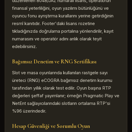
düzenlenen 8048/JAZ numaralı lisans, operatörün
finansal yeterliliğini, oyun yazılımı bütünlüğünü ve
oyuncu fonu ayrıştırma kurallarını yerine getirdiğinin
resmî kanıtıdır. Footer'daki lisans rozetine
tıkladığınızda doğrulama portalına yönlendirilir, kayıt
numarasını ve operatör adını anlık olarak teyit
edebilirsiniz.
Bağımsız Denetim ve RNG Sertifikası
Slot ve masa oyunlarında kullanılan rastgele sayı
üreteci (RNG) eCOGRA bağımsız denetim kurumu
tarafından yıllık olarak test edilir. Oyun başına RTP
değerleri şeffaf yayımlanır; örneğin Pragmatic Play ve
NetEnt sağlayıcılarındaki slotların ortalama RTP'si
%96 üzerindedir.
Hesap Güvenliği ve Sorumlu Oyun