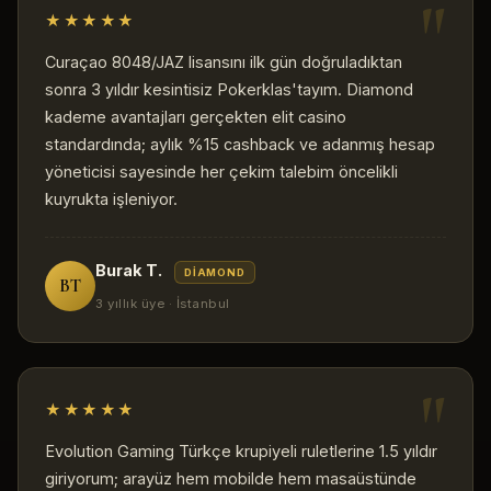
★★★★★
Curaçao 8048/JAZ lisansını ilk gün doğruladıktan
sonra 3 yıldır kesintisiz Pokerklas'tayım. Diamond
kademe avantajları gerçekten elit casino
standardında; aylık %15 cashback ve adanmış hesap
yöneticisi sayesinde her çekim talebim öncelikli
kuyrukta işleniyor.
Burak T.
DIAMOND
BT
3 yıllık üye · İstanbul
★★★★★
Evolution Gaming Türkçe krupiyeli ruletlerine 1.5 yıldır
giriyorum; arayüz hem mobilde hem masaüstünde