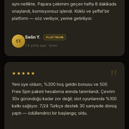
aynı netlikte. Papara çekimim geçen hafta 8 dakikada
onaylandı, komisyonsuz işlendi. Köklü ve şeffaf bir
platform — söz veriliyor, yerine getiriliyor.
Selin Y.
PLATINUM
SY
1.5 yıllık üye · İzmir
★★★★★
Yeni üye oldum, %200 hoş geldin bonusu ve 500
Free Spin paketi hesabıma anında tanımlandı. Çevrim
30x göründüğü kadar zor değil; slot oyunlarında %100
katkı sağlıyor. 7/24 Türkçe destek 30 saniyede dönüş
yaptı — ödüllendirici bir başlangıç oldu.