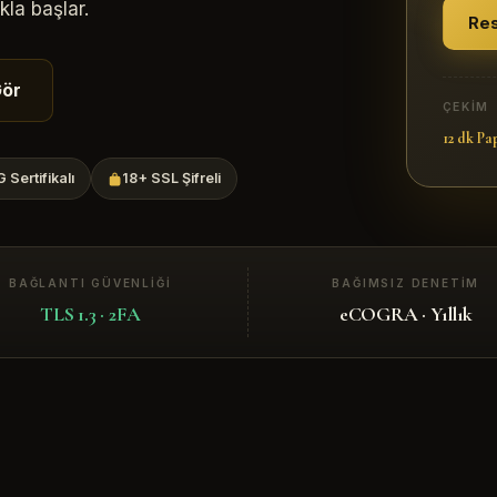
kla başlar.
Re
Gör
ÇEKIM
12 dk Pa
 Sertifikalı
18+ SSL Şifreli
BAĞLANTI GÜVENLIĞI
BAĞIMSIZ DENETIM
TLS 1.3 · 2FA
eCOGRA · Yıllık