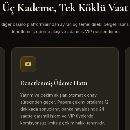
Üç Kademe, Tek Köklü Vaat
 diğer casino platformlarından ayıran üç temel direk: belgeli lisan
denetlenmiş ödeme akışı ve adanmış VIP ödüllendirme.
Denetlenmiş Ödeme Hattı
Yatırım ve çekim akışları otomatik onay
sürecinden geçer. Papara çekimi ortalama 12
dakikada sonuçlanır; banka havalesinde 24
saatte garantili işlem ve VIP üyelerde
komisyonsuz limitsiz çekim hakkı tanımlıdır.