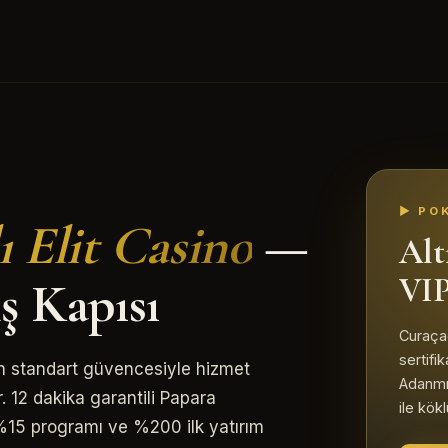
▶ PO
ı Elit Casino
—
Alt
VIP
ş Kapısı
Curaçao
sertifi
ın standart güvencesiyle hizmet
Adanmı
. 12 dakika garantili Papara
ile kök
 %15 programı ve %200 ilk yatırım