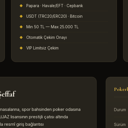
Papara · Havale/EFT · Cepbank
USDT (TRC20/ERC20) · Bitcoin
Min 50 TL — Max 25.000 TL
Otomatik Çekim Onayı
VIP Limitsiz Çekim
Pokerk
effaf
 masalarına, spor bahsinden poker odasına
Durum
Z lisansının prestijli çatısı altında
la resmî giriş bağlantısı
Sürüm