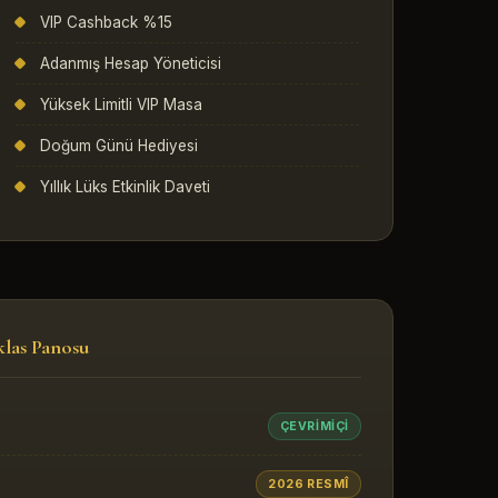
VIP Cashback %15
Adanmış Hesap Yöneticisi
Yüksek Limitli VIP Masa
Doğum Günü Hediyesi
Yıllık Lüks Etkinlik Daveti
las Panosu
ÇEVRIMIÇI
2026 RESMÎ