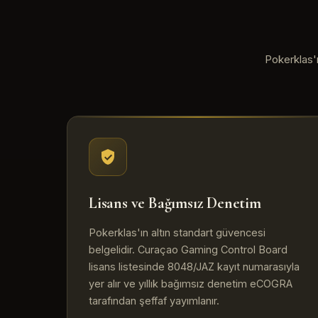
Pokerklas'ı
Lisans ve Bağımsız Denetim
Pokerklas'ın altın standart güvencesi
belgelidir. Curaçao Gaming Control Board
lisans listesinde 8048/JAZ kayıt numarasıyla
yer alır ve yıllık bağımsız denetim eCOGRA
tarafından şeffaf yayımlanır.