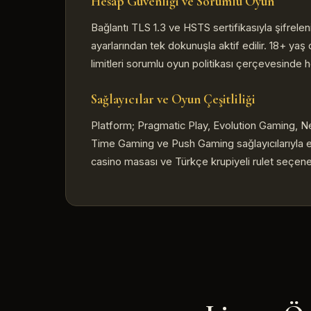
Hesap Güvenliği ve Sorumlu Oyun
Bağlantı TLS 1.3 ve HSTS sertifikasıyla şifrelen
ayarlarından tek dokunuşla aktif edilir. 18+ ya
limitleri sorumlu oyun politikası çerçevesinde h
Sağlayıcılar ve Oyun Çeşitliliği
Platform; Pragmatic Play, Evolution Gaming, 
Time Gaming ve Push Gaming sağlayıcılarıyla e
casino masası ve Türkçe krupiyeli rulet seçenekl