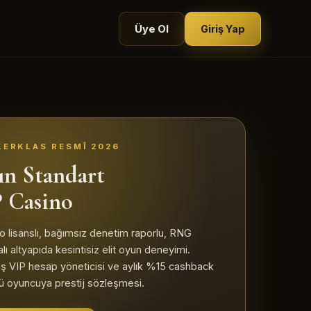
Üye Ol
Giriş Yap
KERKLAS RESMÎ 2026
ın Standart
 Casino
 lisanslı, bağımsız denetim raporlu, RNG
kalı altyapıda kesintisiz elit oyun deneyimi.
ş VIP hesap yöneticisi ve aylık %15 cashback
lü oyuncuya prestij sözleşmesi.