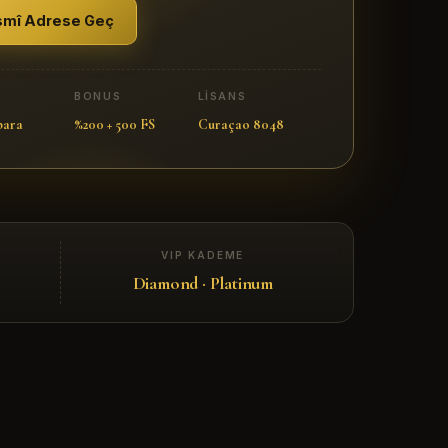
smî Adrese Geç
BONUS
LISANS
para
%200 + 500 FS
Curaçao 8048
VIP KADEME
Diamond · Platinum