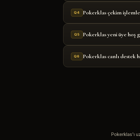
Pokerklas çekim işlemle
Q4
Pokerklas yeni üye hoş g
Q5
Pokerklas canlı destek hat
Q6
Pokerklas'ı u